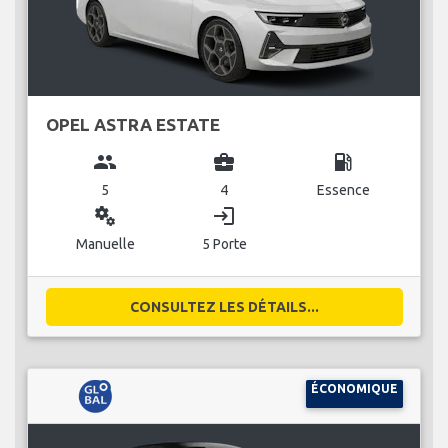
OPEL ASTRA ESTATE
group
business_center
local_gas_station
5
4
Essence
miscellaneous_services
login
Manuelle
5 Porte
CONSULTEZ LES DÉTAILS...
ÉCONOMIQUE