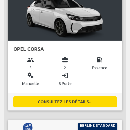
OPEL CORSA
group
business_center
local_gas_station
5
2
Essence
miscellaneous_services
login
Manuelle
5 Porte
CONSULTEZ LES DÉTAILS...
BERLINE STANDARD