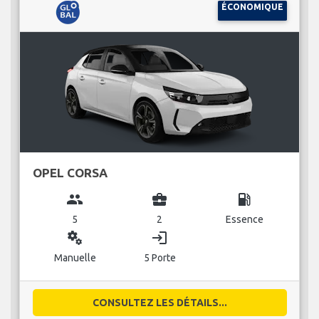
ÉCONOMIQUE
OPEL CORSA
group
business_center
local_gas_station
5
2
Essence
miscellaneous_services
login
Manuelle
5 Porte
CONSULTEZ LES DÉTAILS...