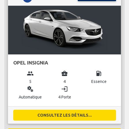
OPEL INSIGNIA
group
business_center
local_gas_station
5
4
Essence
miscellaneous_services
login
Automatique
4 Porte
CONSULTEZ LES DÉTAILS...