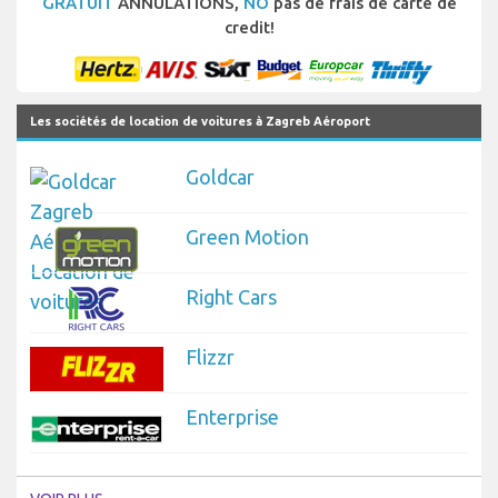
GRATUIT
ANNULATIONS,
NO
pas de frais de carte de
credit!
Les sociétés de location de voitures à Zagreb Aéroport
Goldcar
Green Motion
Right Cars
Flizzr
Enterprise