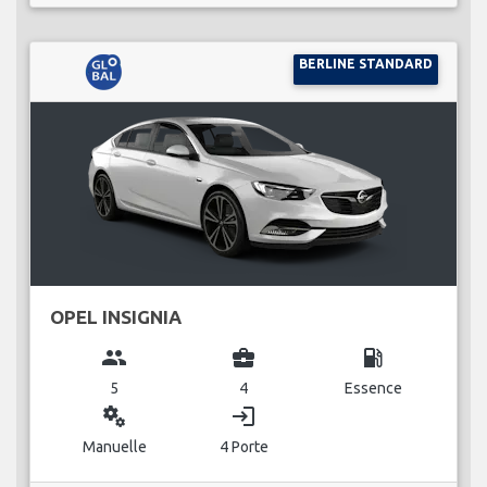
BERLINE STANDARD
OPEL INSIGNIA
group
business_center
local_gas_station
5
4
Essence
miscellaneous_services
login
Manuelle
4 Porte