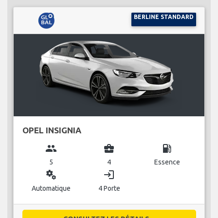
BERLINE STANDARD
OPEL INSIGNIA
group
business_center
local_gas_station
5
4
Essence
miscellaneous_services
login
Automatique
4 Porte