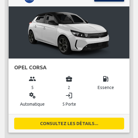
OPEL CORSA
group
business_center
local_gas_station
5
2
Essence
miscellaneous_services
login
Automatique
5 Porte
CONSULTEZ LES DÉTAILS...