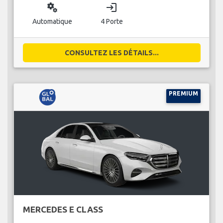
miscellaneous_services
login
Automatique
4 Porte
CONSULTEZ LES DÉTAILS...
PREMIUM
MERCEDES E CLASS