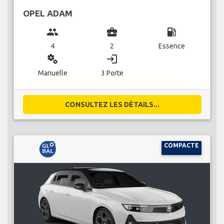
OPEL ADAM
group
business_center
local_gas_station
4
2
Essence
miscellaneous_services
login
Manuelle
3 Porte
CONSULTEZ LES DÉTAILS...
COMPACTE