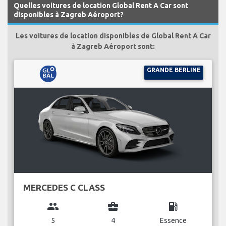
Quelles voitures de location Global Rent A Car sont
disponibles à Zagreb Aéroport?
Les voitures de location disponibles de Global Rent A Car
à Zagreb Aéroport sont:
GRANDE BERLINE
MERCEDES C CLASS
group
business_center
local_gas_station
5
4
Essence