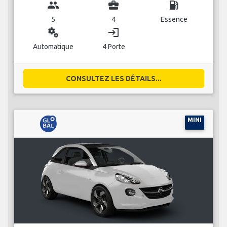
group
business_center
local_gas_station
5
4
Essence
miscellaneous_services
login
Automatique
4 Porte
CONSULTEZ LES DÉTAILS...
MINI