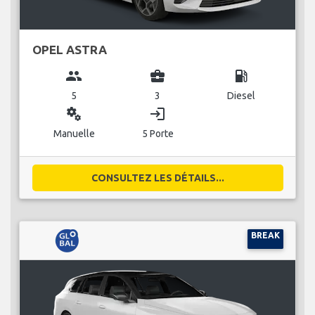
OPEL ASTRA
group
business_center
local_gas_station
5
3
Diesel
miscellaneous_services
login
Manuelle
5 Porte
CONSULTEZ LES DÉTAILS...
BREAK