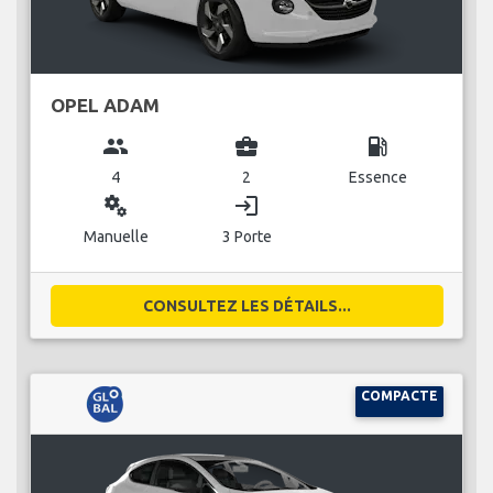
OPEL ADAM
group
business_center
local_gas_station
4
2
Essence
miscellaneous_services
login
Manuelle
3 Porte
CONSULTEZ LES DÉTAILS...
COMPACTE