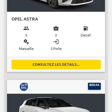
OPEL ASTRA
group
business_center
local_gas_station
5
3
Diesel
miscellaneous_services
login
Manuelle
5 Porte
CONSULTEZ LES DÉTAILS...
BREAK