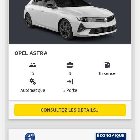
OPEL ASTRA
group
business_center
local_gas_station
5
3
Essence
miscellaneous_services
login
Automatique
5 Porte
CONSULTEZ LES DÉTAILS...
ÉCONOMIQUE