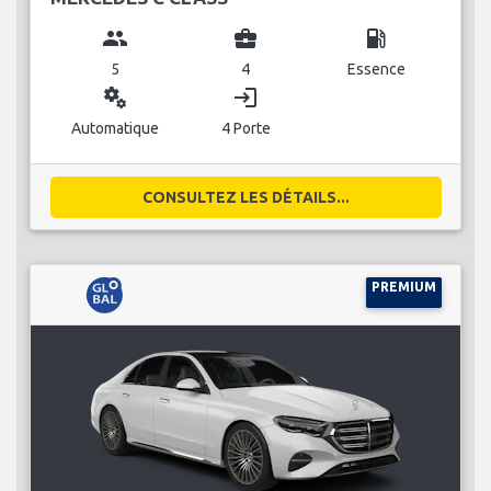
group
business_center
local_gas_station
5
4
Essence
miscellaneous_services
login
Automatique
4 Porte
CONSULTEZ LES DÉTAILS...
PREMIUM