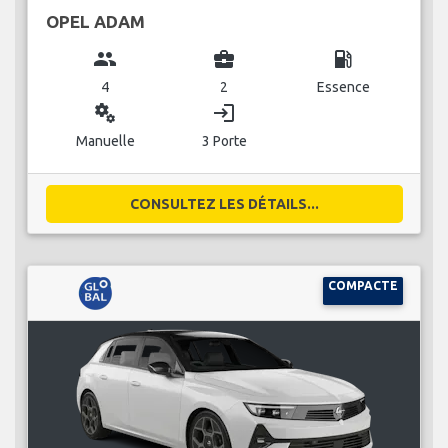
OPEL ADAM
group
business_center
local_gas_station
4
2
Essence
miscellaneous_services
login
Manuelle
3 Porte
CONSULTEZ LES DÉTAILS...
COMPACTE