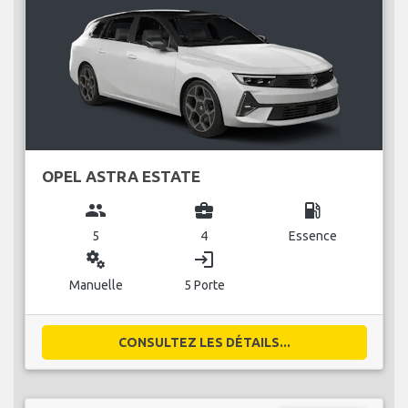
OPEL ASTRA ESTATE
group
business_center
local_gas_station
5
4
Essence
miscellaneous_services
login
Manuelle
5 Porte
CONSULTEZ LES DÉTAILS...