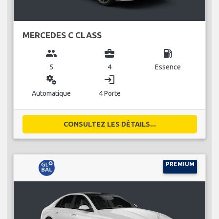
MERCEDES C CLASS
group
business_center
local_gas_station
5
4
Essence
miscellaneous_services
login
Automatique
4 Porte
CONSULTEZ LES DÉTAILS...
PREMIUM