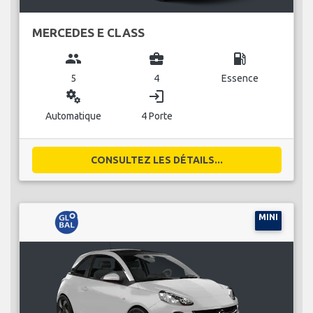
MERCEDES E CLASS
group
business_center
local_gas_station
5
4
Essence
miscellaneous_services
login
Automatique
4 Porte
CONSULTEZ LES DÉTAILS...
MINI