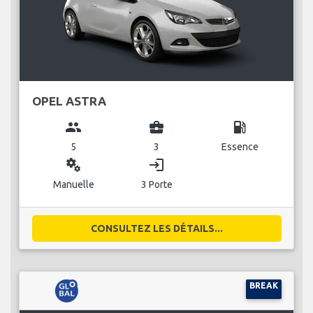
OPEL ASTRA
group
business_center
local_gas_station
5
3
Essence
miscellaneous_services
login
Manuelle
3 Porte
CONSULTEZ LES DÉTAILS...
BREAK