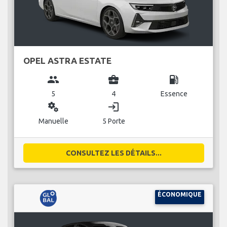
OPEL ASTRA ESTATE
group
business_center
local_gas_station
5
4
Essence
miscellaneous_services
login
Manuelle
5 Porte
CONSULTEZ LES DÉTAILS...
ÉCONOMIQUE