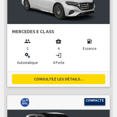
MERCEDES E CLASS
group
business_center
local_gas_station
5
4
Essence
miscellaneous_services
login
Automatique
4 Porte
CONSULTEZ LES DÉTAILS...
COMPACTE