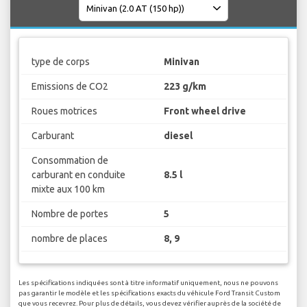
type de corps
Minivan
Emissions de CO2
223 g/km
Roues motrices
Front wheel drive
Carburant
diesel
Consommation de
carburant en conduite
8.5 l
mixte aux 100 km
Nombre de portes
5
nombre de places
8, 9
Les spécifications indiquées sont à titre informatif uniquement, nous ne pouvons
pas garantir le modèle et les spécifications exacts du véhicule Ford Transit Custom
que vous recevrez. Pour plus de détails, vous devez vérifier auprès de la société de