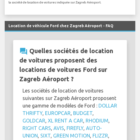
la société de location de voitures indiquée sur Zagreb Aéroport.
Location de véhicule Ford chez Zagreb Aéroport - FAQ
question_answer
Quelles sociétés de location
de voitures proposent des
locations de voitures Ford sur
Zagreb Aéroport ?
Les sociétés de location de voitures
suivantes sur Zagreb Aéroport proposent
une gamme de modèles de Ford :
DOLLAR
THRIFTY
,
EUROPCAR
,
BUDGET
,
GOLDCAR
,
XL RENT A CAR
,
RHODIUM
,
RIGHT CARS
,
AVIS
,
FIREFLY
,
AUTO-
UNION
,
SIXT
,
GREEN MOTION
,
FLIZZR
,