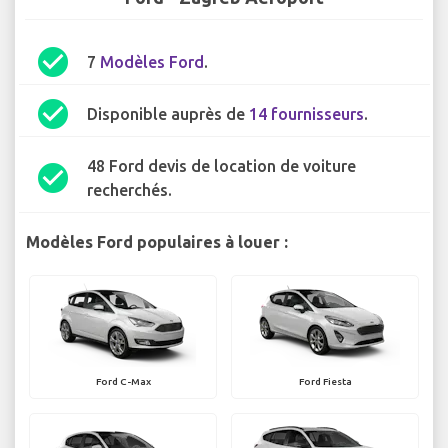
check_circle
7
Modèles Ford
.
check_circle
Disponible auprès de
14 fournisseurs
.
48 Ford devis de location de voiture
check_circle
recherchés.
Modèles Ford populaires à louer :
Ford C-Max
Ford Fiesta