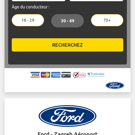
Âge du conducteur :
18 - 29
70+
30 - 69
RECHERCHEZ
Ford - Zagreb Aéroport