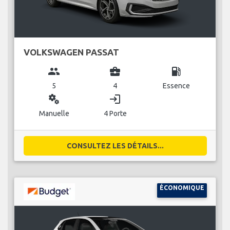
VOLKSWAGEN PASSAT
group
business_center
local_gas_station
5
4
Essence
miscellaneous_services
login
Manuelle
4 Porte
CONSULTEZ LES DÉTAILS...
ÉCONOMIQUE