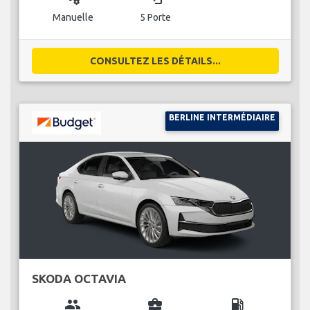
Manuelle
5 Porte
CONSULTEZ LES DÉTAILS...
BERLINE INTERMÉDIAIRE
SKODA OCTAVIA
group
business_center
local_gas_station