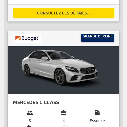
CONSULTEZ LES DÉTAILS...
GRANDE BERLINE
MERCEDES C CLASS
group
business_center
local_gas_station
5
4
Essence