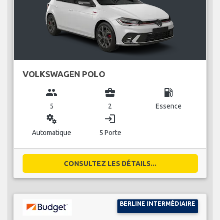
VOLKSWAGEN POLO
group
business_center
local_gas_station
5
2
Essence
miscellaneous_services
login
Automatique
5 Porte
CONSULTEZ LES DÉTAILS...
BERLINE INTERMÉDIAIRE