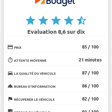
star
star
star
star
star_half
Evaluation 8,6 sur dix
credit_card
85 / 100
PRIX
timer
21 minutes
ATTENTE MOYENNE
directions_car
87 / 100
LA QUALITÉ DU VEHICULE
room_service
86 / 100
BUREAU D'INFORMATION
flag
82 / 100
RÉCUPERER LE VÉHICULE
beenhere
91 / 100