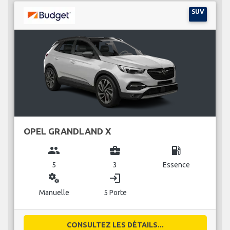
SUV
OPEL GRANDLAND X
group
business_center
local_gas_station
5
3
Essence
miscellaneous_services
login
Manuelle
5 Porte
CONSULTEZ LES DÉTAILS...