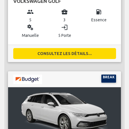
VOLKSWAGEN GOLF
group
business_center
local_gas_station
5
3
Essence
miscellaneous_services
login
Manuelle
5 Porte
CONSULTEZ LES DÉTAILS...
BREAK