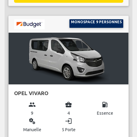
MONOSPACE 9 PERSONNES
OPEL VIVARO
group
business_center
local_gas_station
9
4
Essence
miscellaneous_services
login
Manuelle
5 Porte