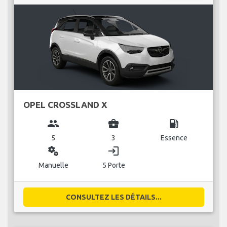
OPEL CROSSLAND X
group
business_center
local_gas_station
5
3
Essence
miscellaneous_services
login
Manuelle
5 Porte
CONSULTEZ LES DÉTAILS...