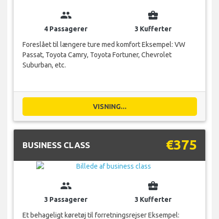
group
business_center
4 Passagerer
3 Kufferter
Foreslået til længere ture med komfort Eksempel: VW
Passat, Toyota Camry, Toyota Fortuner, Chevrolet
Suburban, etc.
VISNING...
€375
BUSINESS CLASS
group
business_center
3 Passagerer
3 Kufferter
Et behageligt køretøj til forretningsrejser Eksempel: