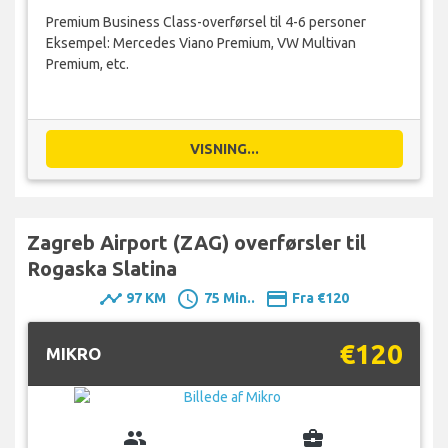
Premium Business Class-overførsel til 4-6 personer
Eksempel: Mercedes Viano Premium, VW Multivan
Premium, etc.
VISNING...
Zagreb Airport (ZAG) overførsler til
Rogaska Slatina
timeline
schedule
payment
97 KM
75 Min..
Fra €120
€120
MIKRO
group
business_center