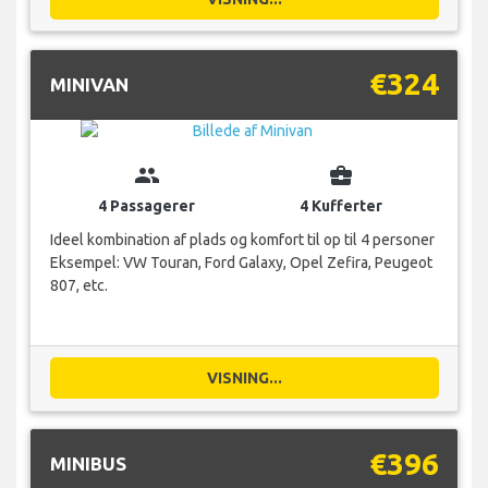
€324
MINIVAN
group
business_center
4 Passagerer
4 Kufferter
Ideel kombination af plads og komfort til op til 4 personer
Eksempel: VW Touran, Ford Galaxy, Opel Zefira, Peugeot
807, etc.
VISNING...
€396
MINIBUS