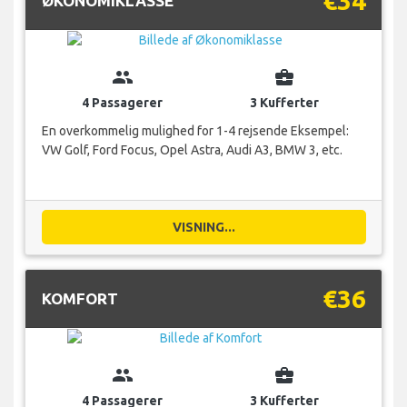
€34
ØKONOMIKLASSE
group
business_center
4 Passagerer
3 Kufferter
En overkommelig mulighed for 1-4 rejsende Eksempel:
VW Golf, Ford Focus, Opel Astra, Audi A3, BMW 3, etc.
VISNING...
€36
KOMFORT
group
business_center
4 Passagerer
3 Kufferter