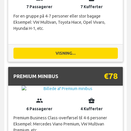
7 Passagerer
7 Kufferter
For en gruppe på 4-7 personer eller stor bagage
Eksempel: VW Multivan, Toyota Hiace, Opel Vivaro,
Hyundai H-1, etc.
VISNING...
€78
PREMIUM MINIBUS
group
business_center
6 Passagerer
4 Kufferter
Premium Business Class-overførsel til 4-6 personer
Eksempel: Mercedes Viano Premium, VW Multivan
Premium, etc.