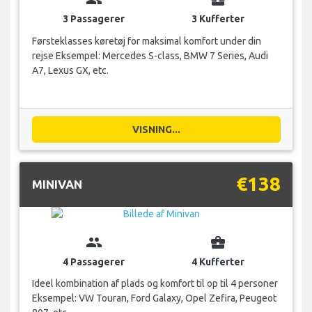
3 Passagerer
3 Kufferter
Førsteklasses køretøj for maksimal komfort under din
rejse Eksempel: Mercedes S-class, BMW 7 Series, Audi
A7, Lexus GX, etc.
VISNING...
€138
MINIVAN
group
business_center
4 Passagerer
4 Kufferter
Ideel kombination af plads og komfort til op til 4 personer
Eksempel: VW Touran, Ford Galaxy, Opel Zefira, Peugeot