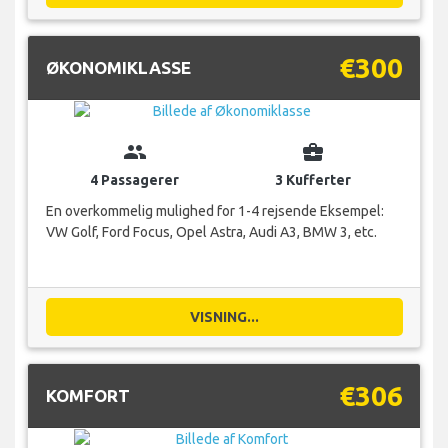
€300
ØKONOMIKLASSE
group
business_center
4 Passagerer
3 Kufferter
En overkommelig mulighed for 1-4 rejsende Eksempel:
VW Golf, Ford Focus, Opel Astra, Audi A3, BMW 3, etc.
VISNING...
€306
KOMFORT