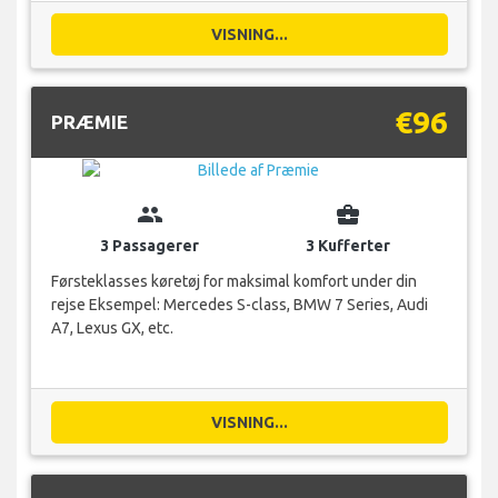
VISNING...
€96
PRÆMIE
group
business_center
3 Passagerer
3 Kufferter
Førsteklasses køretøj for maksimal komfort under din
rejse Eksempel: Mercedes S-class, BMW 7 Series, Audi
A7, Lexus GX, etc.
VISNING...