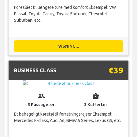
Foreslået til længere ture med komfort Eksempel: VW
Passat, Toyota Camry, Toyota Fortuner, Chevrolet
Suburban, etc.
VISNING...
€39
BUSINESS CLASS
group
business_center
3 Passagerer
3 Kufferter
Et behageligt køretøj til forretningsrejser Eksempel:
Mercedes E-class, Audi A6, BMW 5 Series, Lexus GS, etc.