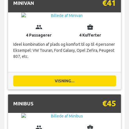
€41
MINIVAN
group
business_center
4 Passagerer
4 Kufferter
Ideel kombination af plads og komfort til op til 4 personer
Eksempel: VW Touran, Ford Galaxy, Opel Zefira, Peugeot
807, etc.
VISNING...
€45
MINIBUS
group
business_center