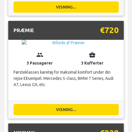
VISNING...
€720
PRÆMIE
group
business_center
3 Passagerer
3 Kufferter
Førsteklasses køretøj for maksimal komfort under din
rejse Eksempel: Mercedes S-class, BMW 7 Series, Audi
A7, Lexus GX, etc.
VISNING...