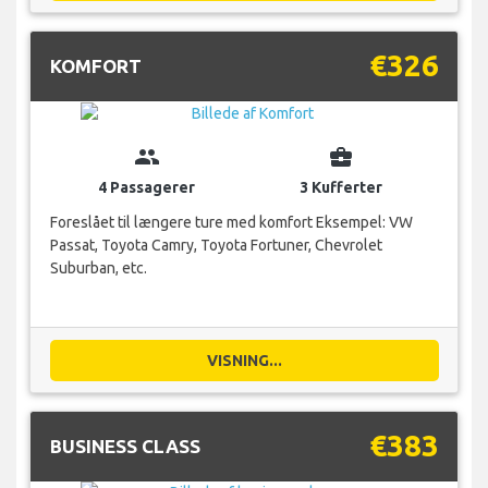
€326
KOMFORT
group
business_center
4 Passagerer
3 Kufferter
Foreslået til længere ture med komfort Eksempel: VW
Passat, Toyota Camry, Toyota Fortuner, Chevrolet
Suburban, etc.
VISNING...
€383
BUSINESS CLASS