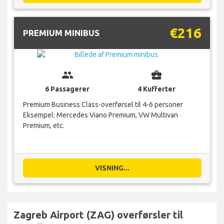
€216
PREMIUM MINIBUS
group
business_center
6 Passagerer
4 Kufferter
Premium Business Class-overførsel til 4-6 personer
Eksempel: Mercedes Viano Premium, VW Multivan
Premium, etc.
VISNING...
Zagreb Airport (ZAG) overførsler til