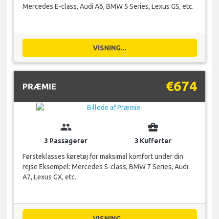
Mercedes E-class, Audi A6, BMW 5 Series, Lexus GS, etc.
VISNING...
€674
PRÆMIE
group
business_center
3 Passagerer
3 Kufferter
Førsteklasses køretøj for maksimal komfort under din
rejse Eksempel: Mercedes S-class, BMW 7 Series, Audi
A7, Lexus GX, etc.
VISNING...