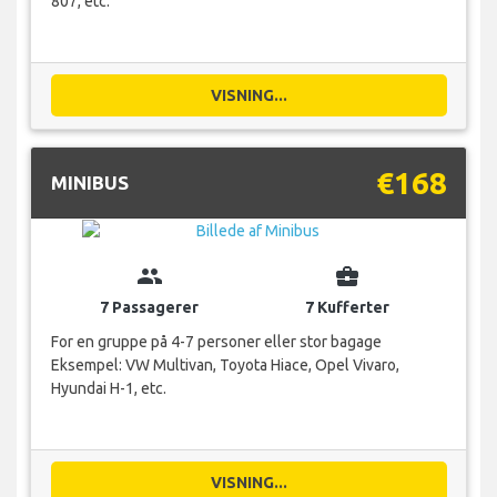
807, etc.
VISNING...
€168
MINIBUS
group
business_center
7 Passagerer
7 Kufferter
For en gruppe på 4-7 personer eller stor bagage
Eksempel: VW Multivan, Toyota Hiace, Opel Vivaro,
Hyundai H-1, etc.
VISNING...