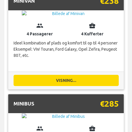
€238
MINIVAN
group
business_center
4 Passagerer
4 Kufferter
Ideel kombination af plads og komfort til op til 4 personer
Eksempel: VW Touran, Ford Galaxy, Opel Zefira, Peugeot
807, etc.
VISNING...
€285
MINIBUS
group
business_center