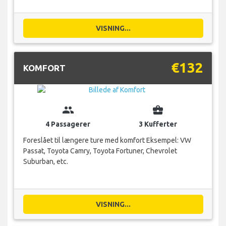
VISNING...
€132
KOMFORT
group
business_center
4 Passagerer
3 Kufferter
Foreslået til længere ture med komfort Eksempel: VW
Passat, Toyota Camry, Toyota Fortuner, Chevrolet
Suburban, etc.
VISNING...