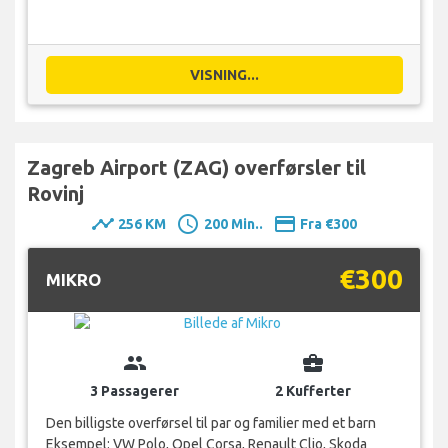
VISNING...
Zagreb Airport (ZAG) overførsler til
Rovinj
timeline
schedule
payment
256 KM
200 Min..
Fra €300
€300
MIKRO
group
business_center
3 Passagerer
2 Kufferter
Den billigste overførsel til par og familier med et barn
Eksempel: VW Polo, Opel Corsa, Renault Clio, Skoda