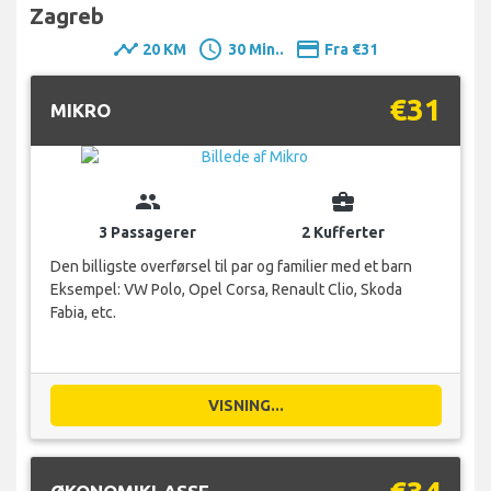
Zagreb
timeline
schedule
payment
20 KM
30 Min..
Fra €31
€31
MIKRO
group
business_center
3 Passagerer
2 Kufferter
Den billigste overførsel til par og familier med et barn
Eksempel: VW Polo, Opel Corsa, Renault Clio, Skoda
Fabia, etc.
VISNING...