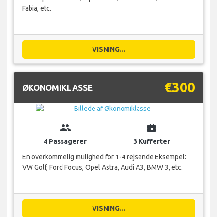
Fabia, etc.
VISNING...
€300
ØKONOMIKLASSE
group
business_center
4 Passagerer
3 Kufferter
En overkommelig mulighed for 1-4 rejsende Eksempel:
VW Golf, Ford Focus, Opel Astra, Audi A3, BMW 3, etc.
VISNING...