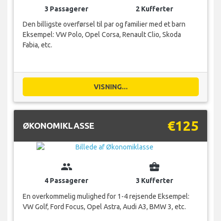
3 Passagerer
2 Kufferter
Den billigste overførsel til par og familier med et barn
Eksempel: VW Polo, Opel Corsa, Renault Clio, Skoda
Fabia, etc.
VISNING...
€125
ØKONOMIKLASSE
group
business_center
4 Passagerer
3 Kufferter
En overkommelig mulighed for 1-4 rejsende Eksempel:
VW Golf, Ford Focus, Opel Astra, Audi A3, BMW 3, etc.