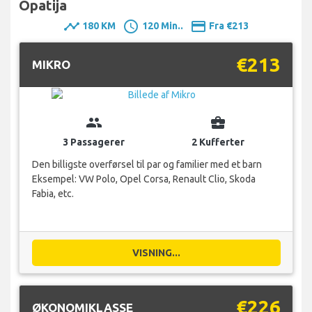
Opatija
timeline
schedule
payment
180 KM
120 Min..
Fra €213
€213
MIKRO
group
business_center
3 Passagerer
2 Kufferter
Den billigste overførsel til par og familier med et barn
Eksempel: VW Polo, Opel Corsa, Renault Clio, Skoda
Fabia, etc.
VISNING...
€226
ØKONOMIKLASSE