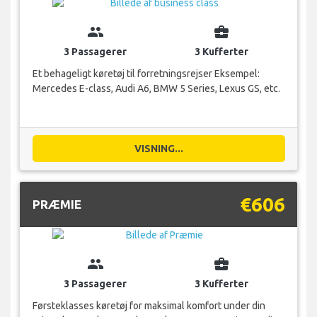
group
business_center
3 Passagerer
3 Kufferter
Et behageligt køretøj til forretningsrejser Eksempel:
Mercedes E-class, Audi A6, BMW 5 Series, Lexus GS, etc.
VISNING...
€606
PRÆMIE
group
business_center
3 Passagerer
3 Kufferter
Førsteklasses køretøj for maksimal komfort under din