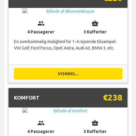
group
business_center
4 Passagerer
3 Kufferter
En overkommelig mulighed for 1-4 rejsende Eksempel:
VW Golf, Ford Focus, Opel Astra, Audi A3, BMW 3, etc.
VISNING...
€238
KOMFORT
group
business_center
4 Passagerer
3 Kufferter