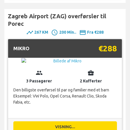
Zagreb Airport (ZAG) overførsler til
Porec
timeline
schedule
payment
267 KM
200 Min..
Fra €288
€288
MIKRO
group
business_center
3 Passagerer
2 Kufferter
Den billigste overførsel til par og familier med et barn
Eksempel: VW Polo, Opel Corsa, Renault Clio, Skoda
Fabia, etc.
VISNING...