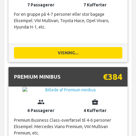
7 Passagerer
7 Kufferter
For en gruppe på 4-7 personer eller stor bagage
Eksempel: VW Multivan, Toyota Hiace, Opel Vivaro,
Hyundai H-1, etc.
VISNING...
€384
PREMIUM MINIBUS
group
business_center
6 Passagerer
4 Kufferter
Premium Business Class-overførsel til 4-6 personer
Eksempel: Mercedes Viano Premium, VW Multivan
Premium, etc.