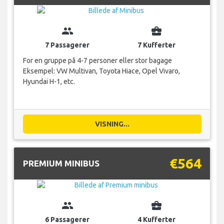
group
business_center
7 Passagerer
7 Kufferter
For en gruppe på 4-7 personer eller stor bagage
Eksempel: VW Multivan, Toyota Hiace, Opel Vivaro,
Hyundai H-1, etc.
VISNING...
€564
PREMIUM MINIBUS
group
business_center
6 Passagerer
4 Kufferter