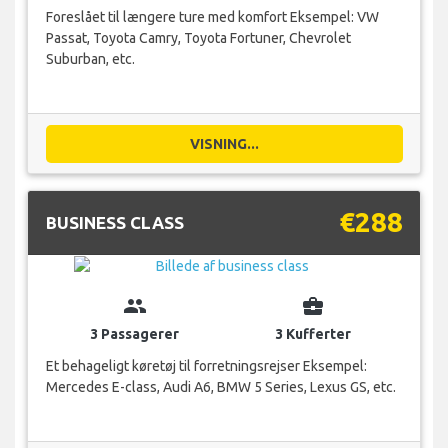
Foreslået til længere ture med komfort Eksempel: VW
Passat, Toyota Camry, Toyota Fortuner, Chevrolet
Suburban, etc.
VISNING...
€288
BUSINESS CLASS
group
business_center
3 Passagerer
3 Kufferter
Et behageligt køretøj til forretningsrejser Eksempel:
Mercedes E-class, Audi A6, BMW 5 Series, Lexus GS, etc.