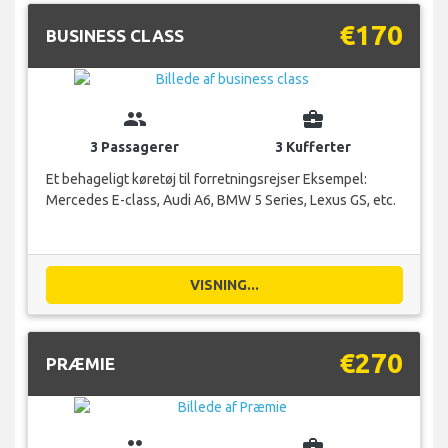
€170
BUSINESS CLASS
group
business_center
3 Passagerer
3 Kufferter
Et behageligt køretøj til forretningsrejser Eksempel:
Mercedes E-class, Audi A6, BMW 5 Series, Lexus GS, etc.
VISNING...
€270
PRÆMIE
group
business_center