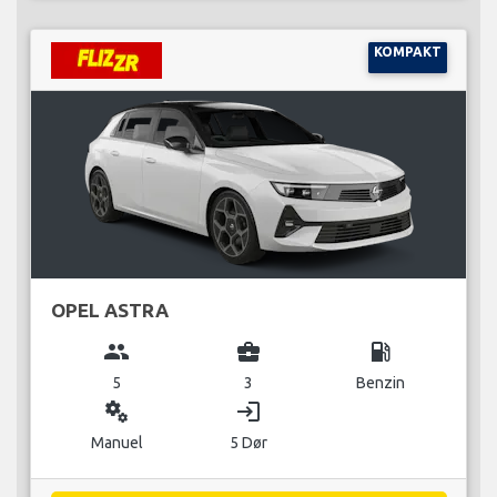
KOMPAKT
OPEL ASTRA
group
business_center
local_gas_station
5
3
Benzin
miscellaneous_services
login
Manuel
5 Dør