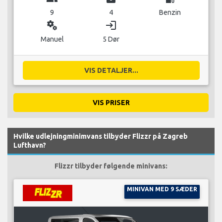
9
4
Benzin
miscellaneous_services
login
Manuel
5 Dør
VIS DETALJER...
VIS PRISER
Hvilke udlejningminimvans tilbyder Flizzr på Zagreb
Lufthavn?
Flizzr tilbyder følgende minivans:
MINIVAN MED 9 SÆDER