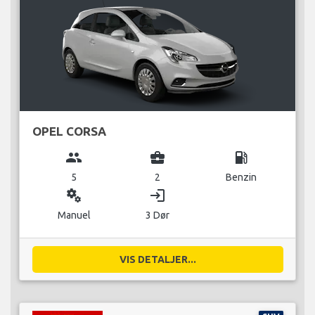
OPEL CORSA
group
business_center
local_gas_station
5
2
Benzin
miscellaneous_services
login
Manuel
3 Dør
VIS DETALJER...