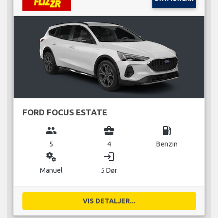
FORD FOCUS ESTATE
group
business_center
local_gas_station
5
4
Benzin
miscellaneous_services
login
Manuel
5 Dør
VIS DETALJER...