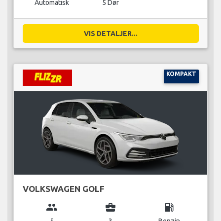
Automatisk
5 Dør
VIS DETALJER...
KOMPAKT
VOLKSWAGEN GOLF
group
business_center
local_gas_station
5
3
Benzin