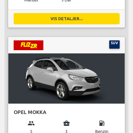
Manuel
3 Dør
VIS DETALJER...
SUV
OPEL MOKKA
group
business_center
local_gas_station
5
3
Benzin