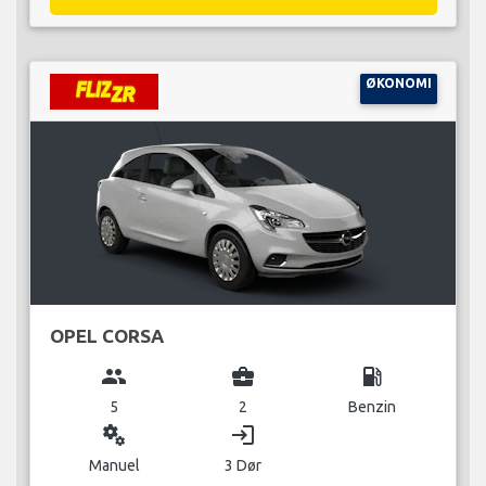
ØKONOMI
OPEL CORSA
group
business_center
local_gas_station
5
2
Benzin
miscellaneous_services
login
Manuel
3 Dør