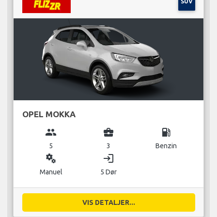
SUV
OPEL MOKKA
group
business_center
local_gas_station
5
3
Benzin
miscellaneous_services
login
Manuel
5 Dør
VIS DETALJER...