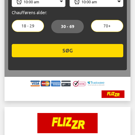
Chaufførens alder:
18 - 29
70+
30 - 69
SØG