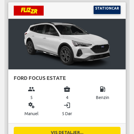
STATIONCAR
FORD FOCUS ESTATE
group
business_center
local_gas_station
5
4
Benzin
miscellaneous_services
login
Manuel
5 Dør
VIS DETALJER...