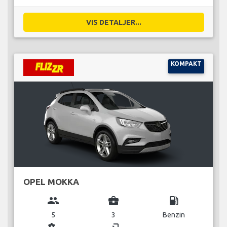
VIS DETALJER...
KOMPAKT
OPEL MOKKA
group
business_center
local_gas_station
5
3
Benzin