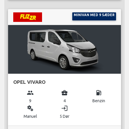
MINIVAN MED 9 SÆDER
OPEL VIVARO
group
business_center
local_gas_station
9
4
Benzin
miscellaneous_services
login
Manuel
5 Dør