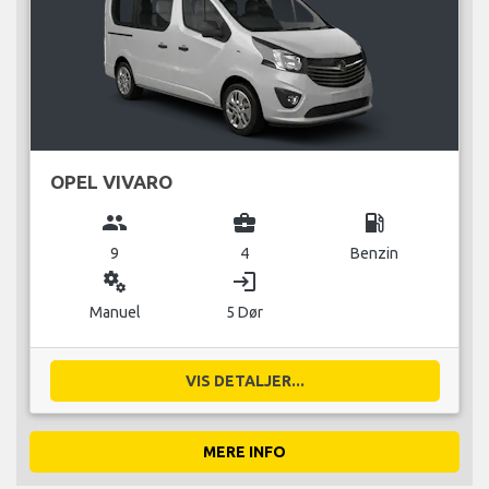
OPEL VIVARO
group
business_center
local_gas_station
9
4
Benzin
miscellaneous_services
login
Manuel
5 Dør
VIS DETALJER...
MERE INFO