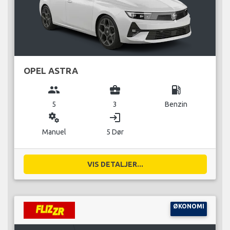
OPEL ASTRA
group
business_center
local_gas_station
5
3
Benzin
miscellaneous_services
login
Manuel
5 Dør
VIS DETALJER...
ØKONOMI