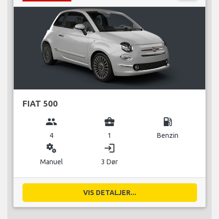
FIAT 500
group
business_center
local_gas_station
4
1
Benzin
miscellaneous_services
login
Manuel
3 Dør
VIS DETALJER...