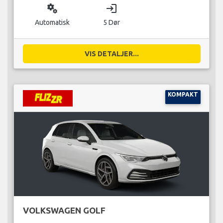
miscellaneous_services
login
Automatisk
5 Dør
VIS DETALJER...
KOMPAKT
VOLKSWAGEN GOLF