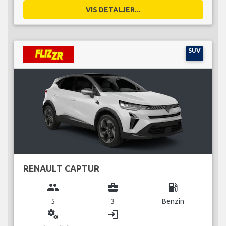
VIS DETALJER...
SUV
RENAULT CAPTUR
group
business_center
local_gas_station
5
3
Benzin
miscellaneous_services
login