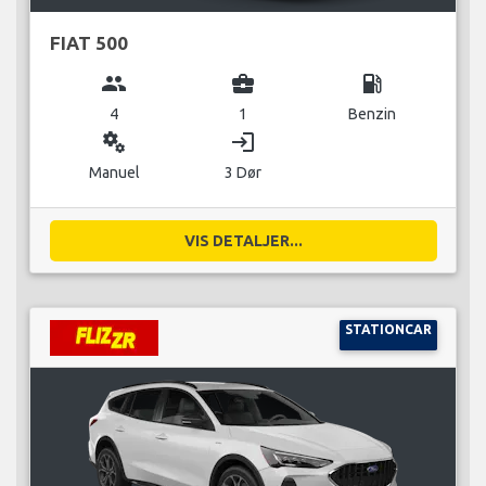
FIAT 500
group
business_center
local_gas_station
4
1
Benzin
miscellaneous_services
login
Manuel
3 Dør
VIS DETALJER...
STATIONCAR