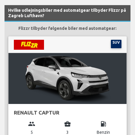
Hvilke udlejningsbiler med automatgear tilbyder Flizzr på
Zagreb Lufthavn?
Flizzr tilbyder følgende biler med automatgear:
SUV
RENAULT CAPTUR
group
business_center
local_gas_station
5
3
Benzin