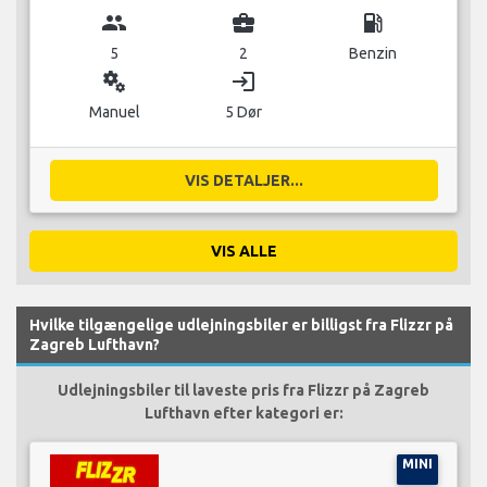
group
business_center
local_gas_station
5
2
Benzin
miscellaneous_services
login
Manuel
5 Dør
VIS DETALJER...
VIS ALLE
Hvilke tilgængelige udlejningsbiler er billigst fra Flizzr på
Zagreb Lufthavn?
Udlejningsbiler til laveste pris fra Flizzr på Zagreb
Lufthavn efter kategori er:
MINI