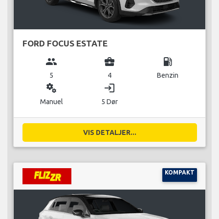
FORD FOCUS ESTATE
group
business_center
local_gas_station
5
4
Benzin
miscellaneous_services
login
Manuel
5 Dør
VIS DETALJER...
KOMPAKT