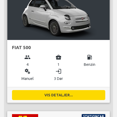
FIAT 500
group
business_center
local_gas_station
4
1
Benzin
miscellaneous_services
login
Manuel
3 Dør
VIS DETALJER...
STATIONCAR