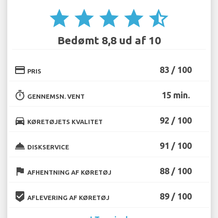
star
star
star
star
star_half
Bedømt 8,8 ud af 10
credit_card
83 / 100
PRIS
timer
15 min.
GENNEMSN. VENT
directions_car
92 / 100
KØRETØJETS KVALITET
room_service
91 / 100
DISKSERVICE
flag
88 / 100
AFHENTNING AF KØRETØJ
beenhere
89 / 100
AFLEVERING AF KØRETØJ