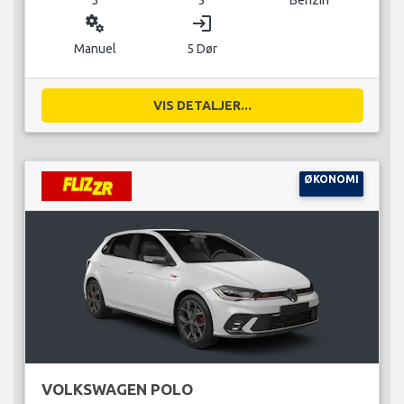
miscellaneous_services
login
Manuel
5 Dør
VIS DETALJER...
ØKONOMI
VOLKSWAGEN POLO