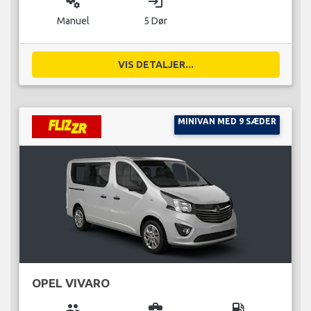
miscellaneous_services
login
Manuel
5 Dør
VIS DETALJER...
MINIVAN MED 9 SÆDER
OPEL VIVARO
group
business_center
local_gas_station