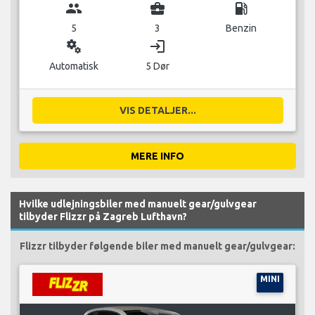
group
business_center
local_gas_station
5
3
Benzin
miscellaneous_services
login
Automatisk
5 Dør
VIS DETALJER...
MERE INFO
Hvilke udlejningsbiler med manuelt gear/gulvgear
tilbyder Flizzr på Zagreb Lufthavn?
Flizzr tilbyder følgende biler med manuelt gear/gulvgear:
MINI