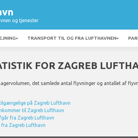
avn
vnen og tjenester
EJNING
TRANSPORT TIL OG FRA LUFTHAVNEN
PAR
ATISTIK FOR ZAGREB LUFTH
agervolumen, det samlede antal flyvninger og antallet af flyvn
 tilgængelige på Zagreb Lufthavn
 ankommer til Zagreb Lufthavn
afgår fra Zagreb Lufthavn
og fra Zagreb Lufthavn