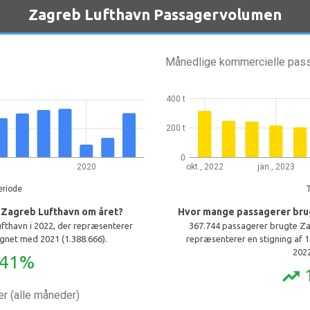
Zagreb Lufthavn Passagervolumen
Månedlige kommercielle pas
400 t
200 t
0
2020
okt., 2022
jan., 2023
eriode
 Zagreb Lufthavn om året?
Hvor mange passagerer bru
fthavn i 2022, der repræsenterer
367.744 passagerer brugte Za
gnet med 2021 (1.388.666).
repræsenterer en stigning af
2022
,41%
trending_up
r (alle måneder)