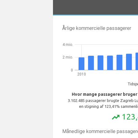
Årlige kommercielle passagerer
4 mio.
2 mio.
0
2010
Tidsp
Hvor mange passagerer bruger
3.102.485 passagerer brugte Zagreb Lu
en stigning af 123,41% sammenli
123
trending_up
Månedlige kommercielle passagere