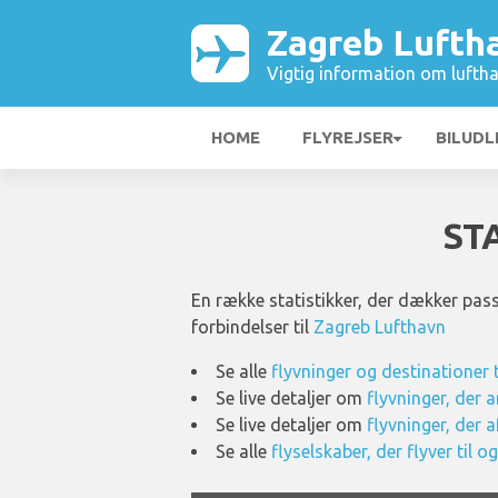
Zagreb Lufth
Vigtig information om luftha
HOME
FLYREJSER
BILUDL
ST
En række statistikker, der dækker pass
forbindelser til
Zagreb Lufthavn
Se alle
flyvninger og destinationer
Se live detaljer om
flyvninger, der
Se live detaljer om
flyvninger, der 
Se alle
flyselskaber, der flyver til 