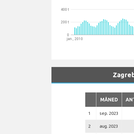
400 t
200 t
0
jan., 2010
Zagreb
MÅNED
AN
1
sep. 2023
2
aug. 2023