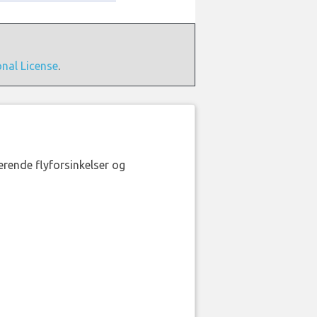
onal License
.
erende flyforsinkelser og