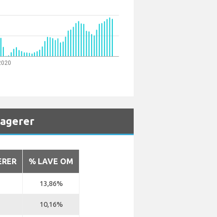
 2020
sagerer
ERER
% LAVE OM
13,86%
10,16%