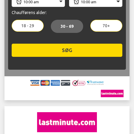
Chaufførens alder:
18 - 29
70+
30 - 69
SØG