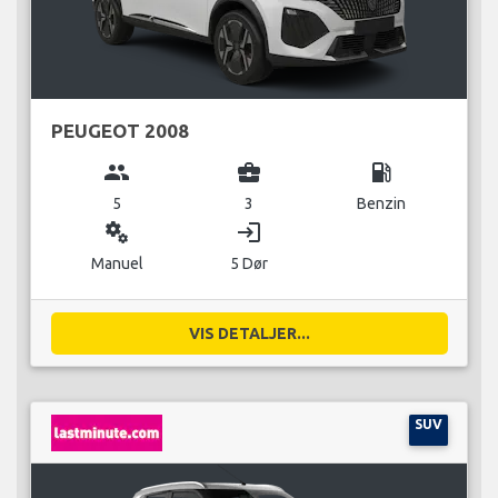
PEUGEOT 2008
group
business_center
local_gas_station
5
3
Benzin
miscellaneous_services
login
Manuel
5 Dør
VIS DETALJER...
SUV