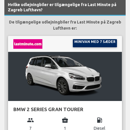
Hvilke udlejningbiler er tilgængelige fra Last Minute på
Zagreb Lufthavn?
De tilgængelige udlejningbiler fra Last Minute på Zagreb
Lufthavn er:
MINIVAN MED 7 SÆDER
BMW 2 SERIES GRAN TOURER
group
business_center
local_gas_station
7
1
Diesel