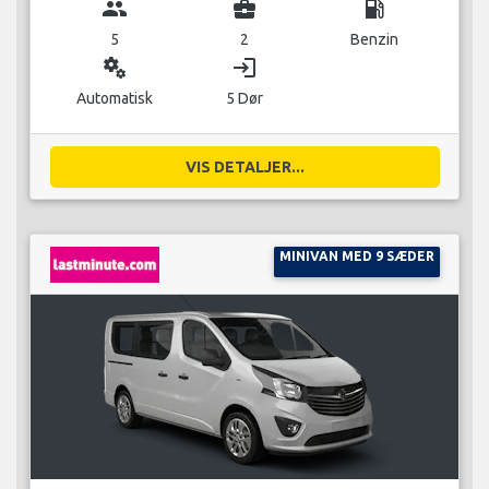
group
business_center
local_gas_station
5
2
Benzin
miscellaneous_services
login
Automatisk
5 Dør
VIS DETALJER...
MINIVAN MED 9 SÆDER