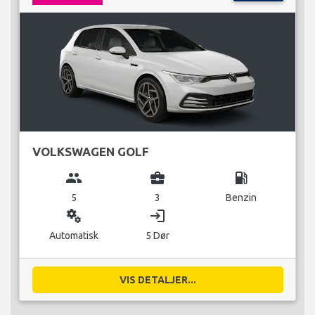
VOLKSWAGEN GOLF
group
business_center
local_gas_station
5
3
Benzin
miscellaneous_services
login
Automatisk
5 Dør
VIS DETALJER...