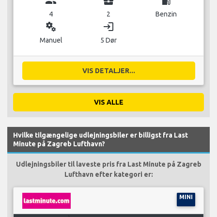
group
business_center
local_gas_station
4
2
Benzin
miscellaneous_services
login
Manuel
5 Dør
VIS DETALJER...
VIS ALLE
Hvilke tilgængelige udlejningsbiler er billigst fra Last
Minute på Zagreb Lufthavn?
Udlejningsbiler til laveste pris fra Last Minute på Zagreb
Lufthavn efter kategori er:
MINI