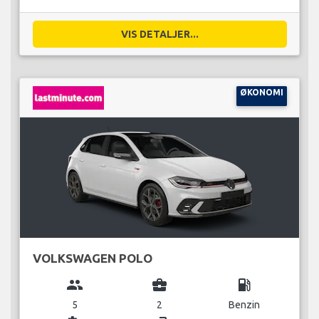
VIS DETALJER...
ØKONOMI
VOLKSWAGEN POLO
group
business_center
local_gas_station
5
2
Benzin