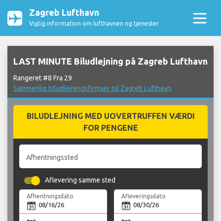
Zagreb Lufthavn
Vigtig information om lufthavnen og tjenester
LAST MINUTE Biludlejning på Zagreb Lufthavn
Rangeret #8 Fra 29
Sammenlig biludlejningsfirmaer på Zagreb Lufthavn
BILUDLEJNING MED UOVERTRUFFEN VÆRDI
FOR PENGENE
Afhentningssted
Aflevering samme sted
Afhentningsdato
Afleveringsdato