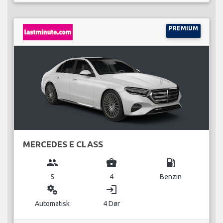
PREMIUM
MERCEDES E CLASS
group
business_center
local_gas_station
5
4
Benzin
miscellaneous_services
login
Automatisk
4 Dør