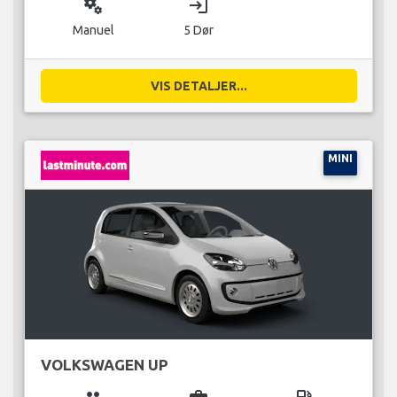
miscellaneous_services
login
Manuel
5 Dør
VIS DETALJER...
MINI
VOLKSWAGEN UP