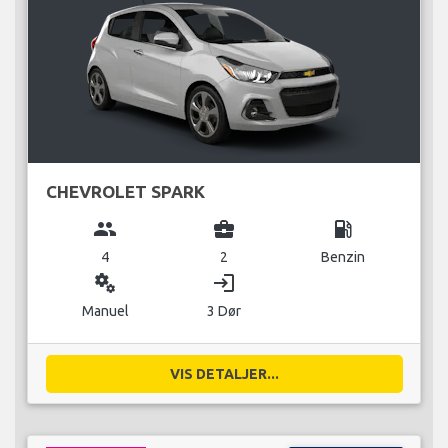
CHEVROLET SPARK
group
business_center
local_gas_station
4
2
Benzin
miscellaneous_services
login
Manuel
3 Dør
VIS DETALJER...