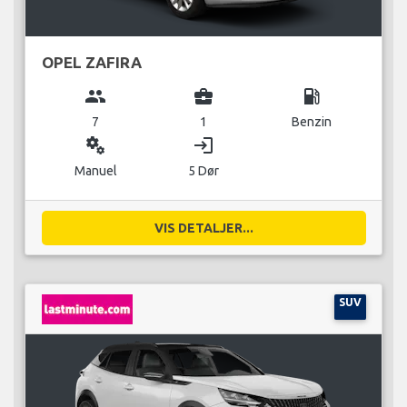
OPEL ZAFIRA
group
business_center
local_gas_station
7
1
Benzin
miscellaneous_services
login
Manuel
5 Dør
VIS DETALJER...
SUV