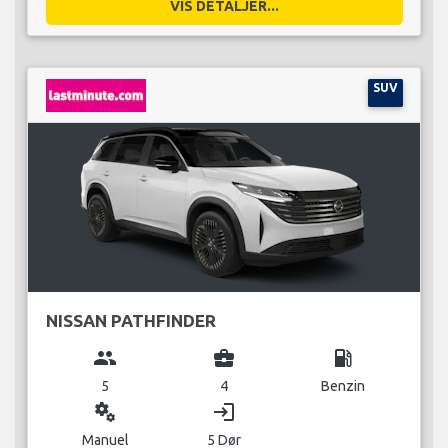
VIS DETALJER...
SUV
NISSAN PATHFINDER
group
business_center
local_gas_station
5
4
Benzin
miscellaneous_services
login
Manuel
5 Dør