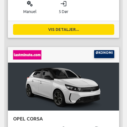
miscellaneous_services
login
Manuel
5 Dør
VIS DETALJER...
ØKONOMI
OPEL CORSA