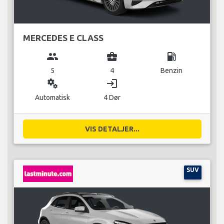
MERCEDES E CLASS
group
business_center
local_gas_station
5
4
Benzin
miscellaneous_services
login
Automatisk
4 Dør
VIS DETALJER...
SUV