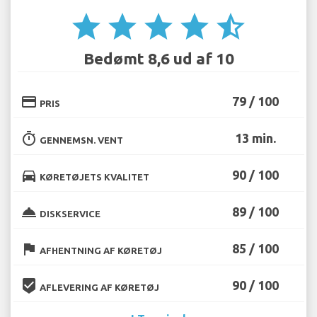
star
star
star
star
star_half
Bedømt 8,6 ud af 10
credit_card
79 / 100
PRIS
timer
13 min.
GENNEMSN. VENT
directions_car
90 / 100
KØRETØJETS KVALITET
room_service
89 / 100
DISKSERVICE
flag
85 / 100
AFHENTNING AF KØRETØJ
beenhere
90 / 100
AFLEVERING AF KØRETØJ