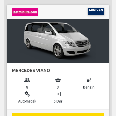
MINIVAN
MERCEDES VIANO
group
business_center
local_gas_station
8
3
Benzin
miscellaneous_services
login
Automatisk
5 Dør