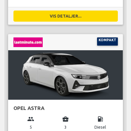
VIS DETALJER...
KOMPAKT
OPEL ASTRA
group
business_center
local_gas_station
5
3
Diesel