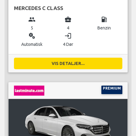
MERCEDES C CLASS
group
business_center
local_gas_station
5
4
Benzin
miscellaneous_services
login
Automatisk
4 Dør
VIS DETALJER...
PREMIUM