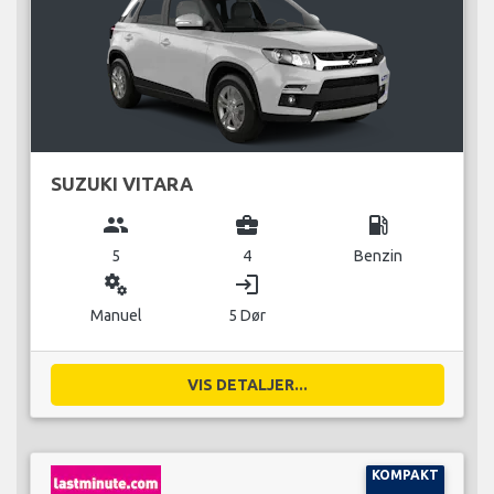
SUZUKI VITARA
group
business_center
local_gas_station
5
4
Benzin
miscellaneous_services
login
Manuel
5 Dør
VIS DETALJER...
KOMPAKT