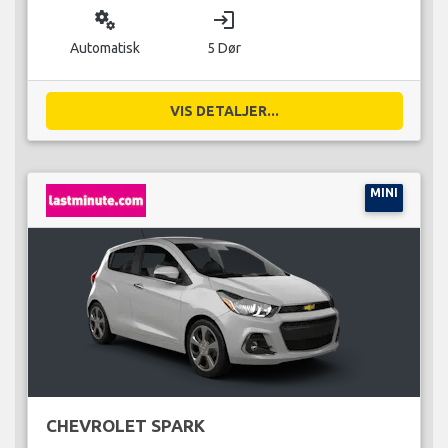
miscellaneous_services
login
Automatisk
5 Dør
VIS DETALJER...
MINI
CHEVROLET SPARK