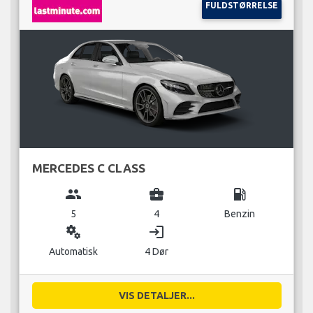
FULDSTØRRELSE
MERCEDES C CLASS
group
business_center
local_gas_station
5
4
Benzin
miscellaneous_services
login
Automatisk
4 Dør
VIS DETALJER...