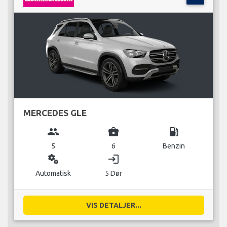
MERCEDES GLE
group
business_center
local_gas_station
5
6
Benzin
miscellaneous_services
login
Automatisk
5 Dør
VIS DETALJER...