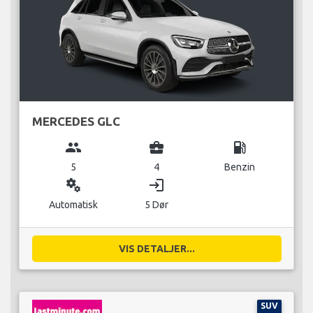
MERCEDES GLC
group
business_center
local_gas_station
5
4
Benzin
miscellaneous_services
login
Automatisk
5 Dør
VIS DETALJER...
SUV