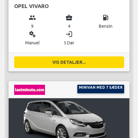
OPEL VIVARO
group
business_center
local_gas_station
9
4
Benzin
miscellaneous_services
login
Manuel
5 Dør
VIS DETALJER...
MINIVAN MED 7 SÆDER