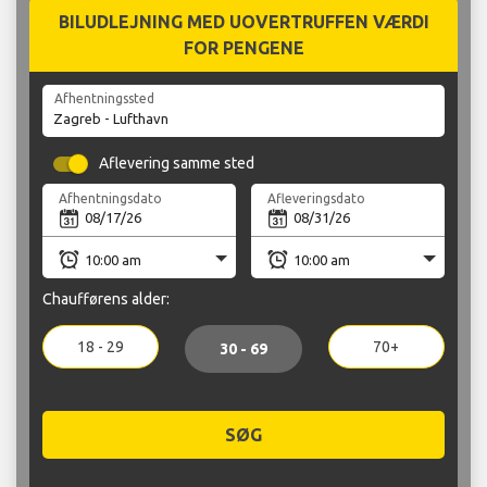
BILUDLEJNING MED UOVERTRUFFEN VÆRDI
FOR PENGENE
Afhentningssted
Aflevering samme sted
Afhentningsdato
Afleveringsdato
Chaufførens alder:
18 - 29
70+
30 - 69
SØG