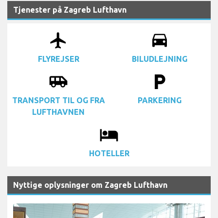
Tjenester på Zagreb Lufthavn
airplanemode_active
drive_eta
FLYREJSER
BILUDLEJNING
airport_shuttle
local_parking
TRANSPORT TIL OG FRA
PARKERING
LUFTHAVNEN
local_hotel
HOTELLER
Nyttige oplysninger om Zagreb Lufthavn