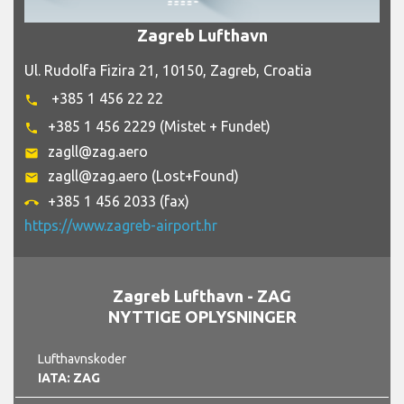
Zagreb Lufthavn
Ul. Rudolfa Fizira 21, 10150, Zagreb, Croatia
+385 1 456 22 22
phone
+385 1 456 2229 (Mistet + Fundet)
phone
zagll@zag.aero
email
zagll@zag.aero (Lost+Found)
email
+385 1 456 2033 (fax)
call_end
https://www.zagreb-airport.hr
Zagreb Lufthavn - ZAG
NYTTIGE OPLYSNINGER
Lufthavnskoder
IATA: ZAG