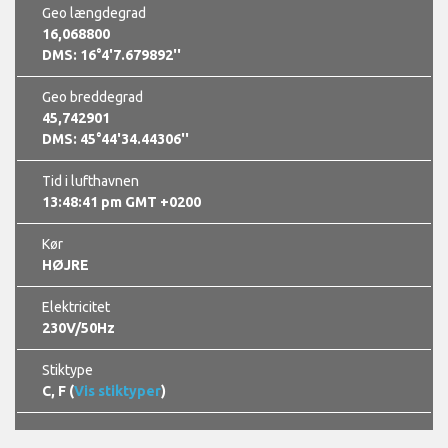
Geo længdegrad
16,068800
DMS: 16°4'7.679892''
Geo breddegrad
45,742901
DMS: 45°44'34.44306''
Tid i lufthavnen
13:48:42 pm GMT +0200
Kør
HØJRE
Elektricitet
230V/50Hz
Stiktype
C, F (
Vis stiktyper
)