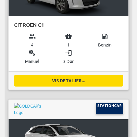
CITROEN C1
group
business_center
local_gas_station
4
1
Benzin
miscellaneous_services
login
Manuel
3 Dør
VIS DETALJER...
STATIONCAR