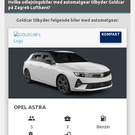
Hvilke udlejningsbiler med automatgear tilbyder Goldcar
på Zagreb Lufthavn?
Goldcar tilbyder følgende biler med automatgear:
KOMPAKT
OPEL ASTRA
group
business_center
local_gas_station
5
3
Benzin
miscellaneous_services
login