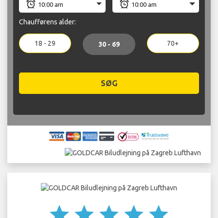
Chaufførens alder:
18 - 29
70+
30 - 69
SØG
star
star
star
star
star