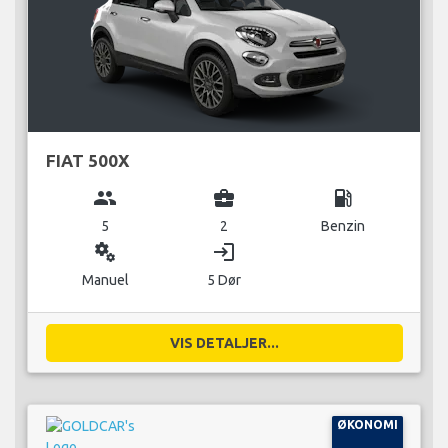
FIAT 500X
group
business_center
local_gas_station
5
2
Benzin
miscellaneous_services
login
Manuel
5 Dør
VIS DETALJER...
ØKONOMI