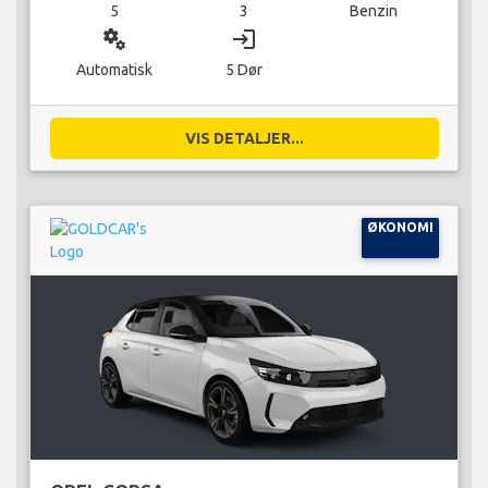
5
3
Benzin
miscellaneous_services
login
Automatisk
5 Dør
VIS DETALJER...
ØKONOMI