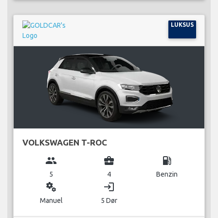
LUKSUS
VOLKSWAGEN T-ROC
group
business_center
local_gas_station
5
4
Benzin
miscellaneous_services
login
Manuel
5 Dør