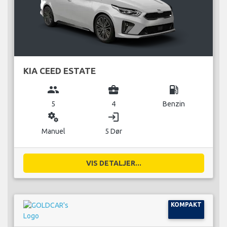
KIA CEED ESTATE
group
business_center
local_gas_station
5
4
Benzin
miscellaneous_services
login
Manuel
5 Dør
VIS DETALJER...
KOMPAKT