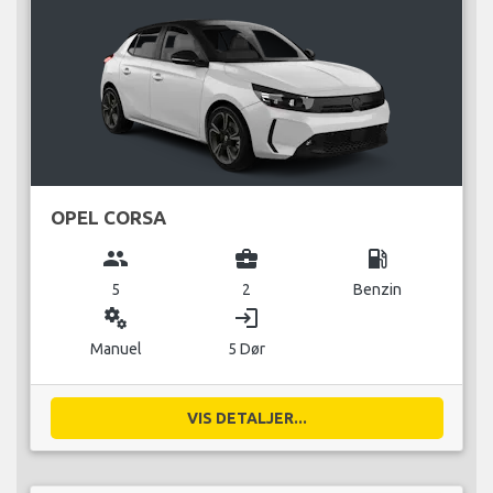
OPEL CORSA
group
business_center
local_gas_station
5
2
Benzin
miscellaneous_services
login
Manuel
5 Dør
VIS DETALJER...