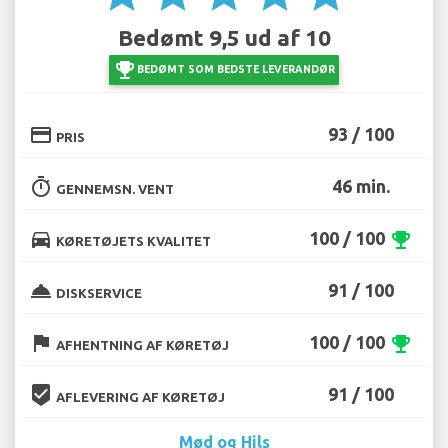
Bedømt 9,5 ud af 10
emoji_events
BEDØMT SOM BEDSTE LEVERANDØR
credit_card
93 / 100
PRIS
timer
46 min.
GENNEMSN. VENT
directions_car
100 / 100
emoji_events
KØRETØJETS KVALITET
room_service
91 / 100
DISKSERVICE
flag
100 / 100
emoji_events
AFHENTNING AF KØRETØJ
beenhere
91 / 100
AFLEVERING AF KØRETØJ
Mød og Hils