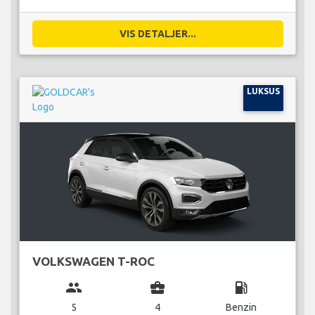
VIS DETALJER...
LUKSUS
VOLKSWAGEN T-ROC
group
business_center
local_gas_station
5
4
Benzin