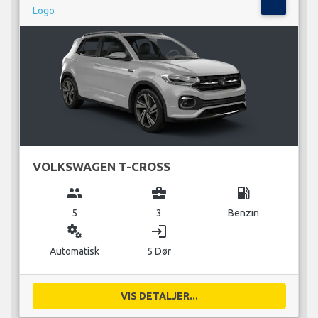
VOLKSWAGEN T-CROSS
group
business_center
local_gas_station
5
3
Benzin
miscellaneous_services
login
Automatisk
5 Dør
VIS DETALJER...