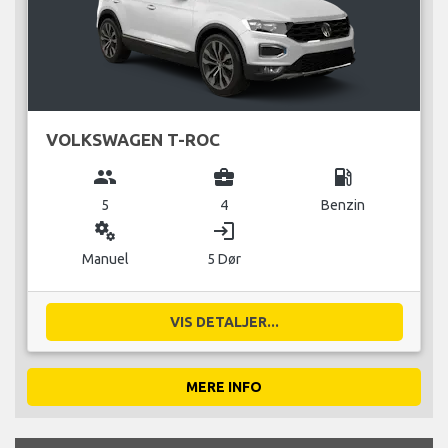
VOLKSWAGEN T-ROC
group
business_center
local_gas_station
5
4
Benzin
miscellaneous_services
login
Manuel
5 Dør
VIS DETALJER...
MERE INFO