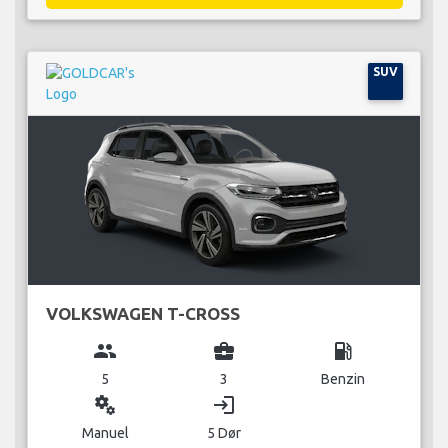
SUV
VOLKSWAGEN T-CROSS
group
business_center
local_gas_station
5
3
Benzin
miscellaneous_services
login
Manuel
5 Dør