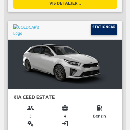
VIS DETALJER...
STATIONCAR
KIA CEED ESTATE
group
business_center
local_gas_station
5
4
Benzin
miscellaneous_services
login