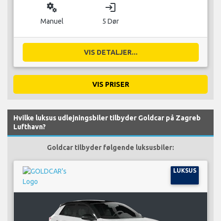
miscellaneous_services
login
Manuel
5 Dør
VIS DETALJER...
VIS PRISER
Hvilke luksus udlejningsbiler tilbyder Goldcar på Zagreb
Lufthavn?
Goldcar tilbyder følgende luksusbiler:
LUKSUS