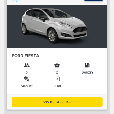
FORD FIESTA
group
business_center
local_gas_station
5
2
Benzin
miscellaneous_services
login
Manuel
3 Dør
VIS DETALJER...