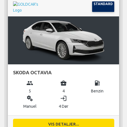
STANDARD
SKODA OCTAVIA
group
business_center
local_gas_station
5
4
Benzin
miscellaneous_services
login
Manuel
4 Dør
VIS DETALJER...