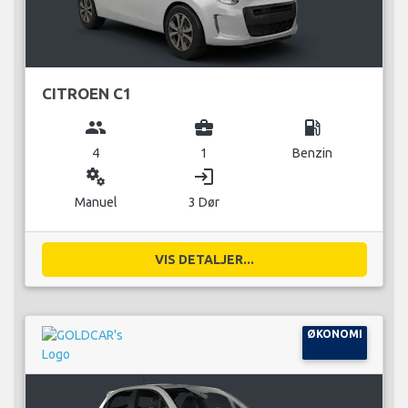
CITROEN C1
group
business_center
local_gas_station
4
1
Benzin
miscellaneous_services
login
Manuel
3 Dør
VIS DETALJER...
ØKONOMI