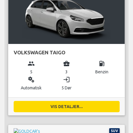
VOLKSWAGEN TAIGO
group
business_center
local_gas_station
5
3
Benzin
miscellaneous_services
login
Automatisk
5 Dør
VIS DETALJER...
SUV