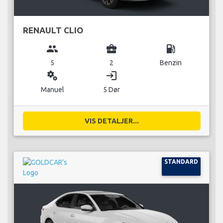
RENAULT CLIO
group
business_center
local_gas_station
5
2
Benzin
miscellaneous_services
login
Manuel
5 Dør
VIS DETALJER...
STANDARD