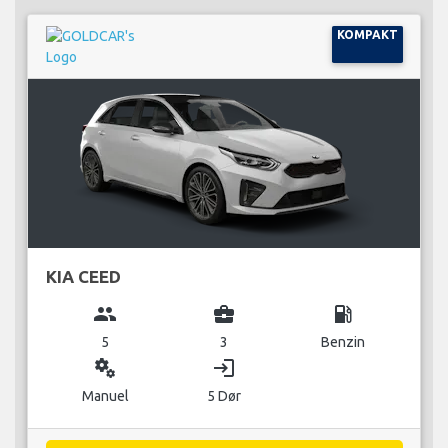
KOMPAKT
KIA CEED
group
business_center
local_gas_station
5
3
Benzin
miscellaneous_services
login
Manuel
5 Dør