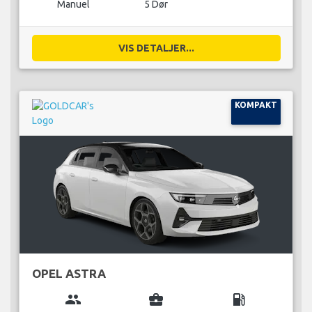
Manuel
5 Dør
VIS DETALJER...
KOMPAKT
OPEL ASTRA
group
business_center
local_gas_station