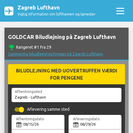
Zagreb Lufthavn
Vigtig information om lufthavnen og tjenester
GOLDCAR Biludlejning på Zagreb Lufthavn
emoji_events
Rangeret #1 Fra 29
Sammenlig biludlejningsfirmaer på Zagreb Lufthavn
BILUDLEJNING MED UOVERTRUFFEN VÆRDI
FOR PENGENE
Afhentningssted
Aflevering samme sted
Afhentningsdato
Afleveringsdato