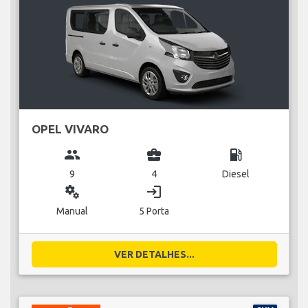
OPEL VIVARO
group
business_center
local_gas_station
9
4
Diesel
miscellaneous_services
login
Manual
5 Porta
VER DETALHES...