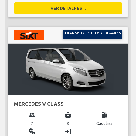
VER DETALHES...
TRANSPORTE COM 7 LUGARES
MERCEDES V CLASS
group
business_center
local_gas_station
7
3
Gasolina
miscellaneous_services
login