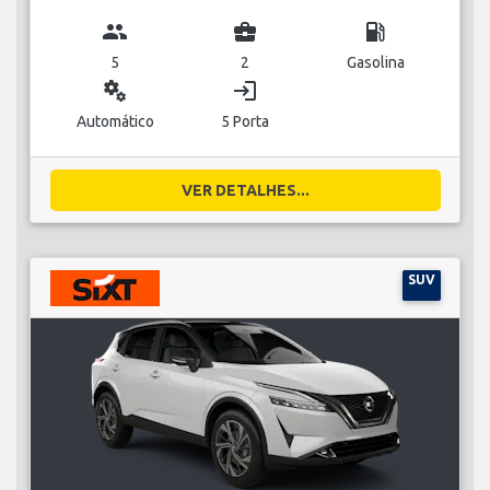
group
business_center
local_gas_station
5
2
Gasolina
miscellaneous_services
login
Automático
5 Porta
VER DETALHES...
SUV