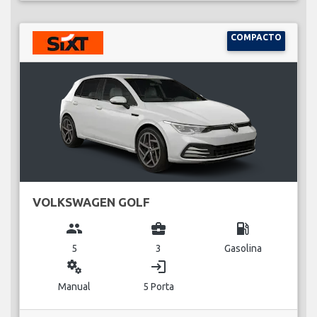
COMPACTO
VOLKSWAGEN GOLF
group
business_center
local_gas_station
5
3
Gasolina
miscellaneous_services
login
Manual
5 Porta