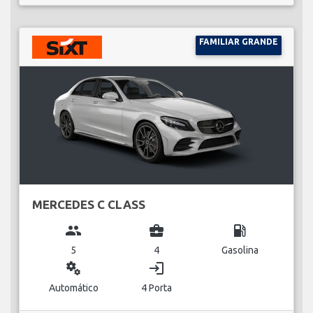
FAMILIAR GRANDE
MERCEDES C CLASS
group
business_center
local_gas_station
5
4
Gasolina
miscellaneous_services
login
Automático
4 Porta