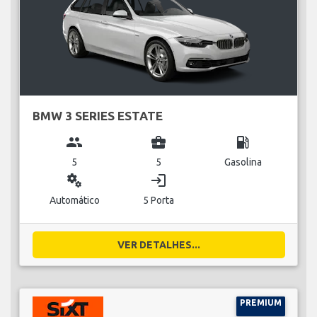
BMW 3 SERIES ESTATE
group
business_center
local_gas_station
5
5
Gasolina
miscellaneous_services
login
Automático
5 Porta
VER DETALHES...
PREMIUM