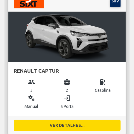
SUV
RENAULT CAPTUR
group
business_center
local_gas_station
5
2
Gasolina
miscellaneous_services
login
Manual
5 Porta
VER DETALHES...