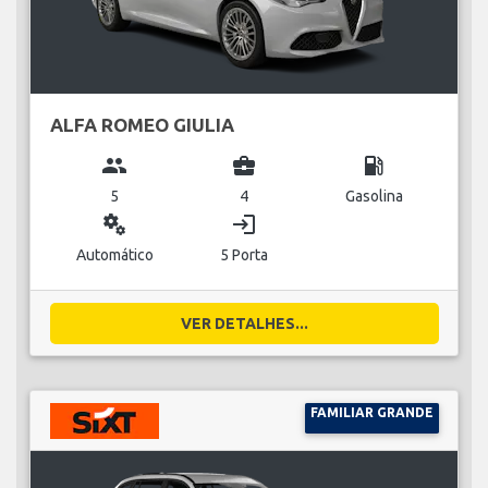
ALFA ROMEO GIULIA
group
business_center
local_gas_station
5
4
Gasolina
miscellaneous_services
login
Automático
5 Porta
VER DETALHES...
FAMILIAR GRANDE