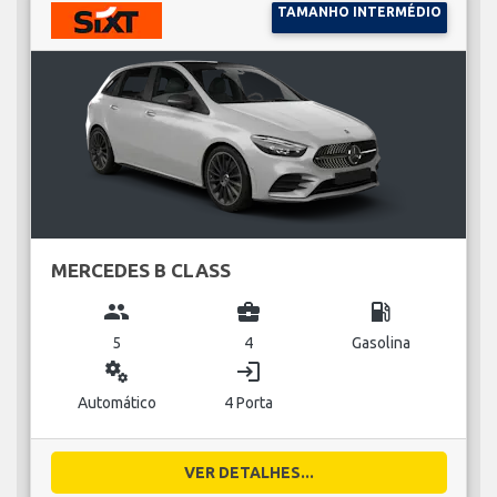
TAMANHO INTERMÉDIO
MERCEDES B CLASS
group
business_center
local_gas_station
5
4
Gasolina
miscellaneous_services
login
Automático
4 Porta
VER DETALHES...