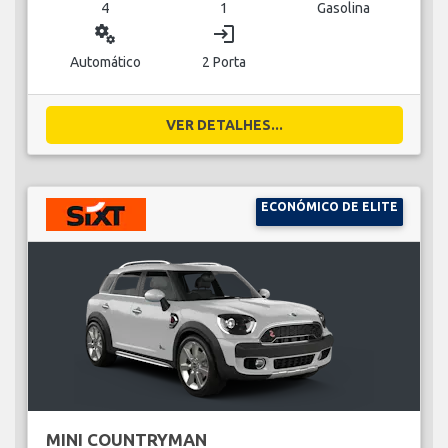
4
1
Gasolina
miscellaneous_services
login
Automático
2 Porta
VER DETALHES...
ECONÓMICO DE ELITE
MINI COUNTRYMAN