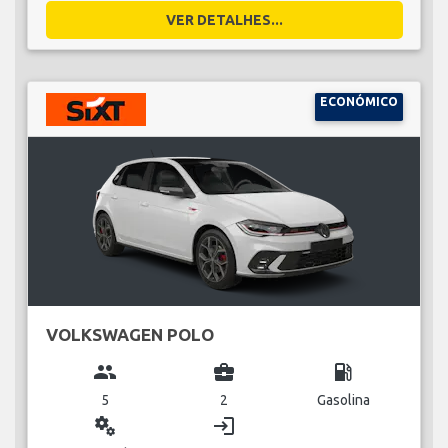
VER DETALHES...
ECONÓMICO
VOLKSWAGEN POLO
group
business_center
local_gas_station
5
2
Gasolina
miscellaneous_services
login