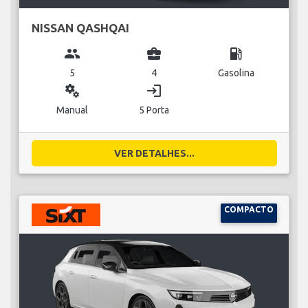
NISSAN QASHQAI
group
business_center
local_gas_station
5
4
Gasolina
miscellaneous_services
login
Manual
5 Porta
VER DETALHES...
COMPACTO