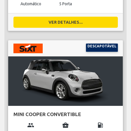
Automático
5 Porta
VER DETALHES...
DESCAPOTÁVEL
MINI COOPER CONVERTIBLE
group
business_center
local_gas_station