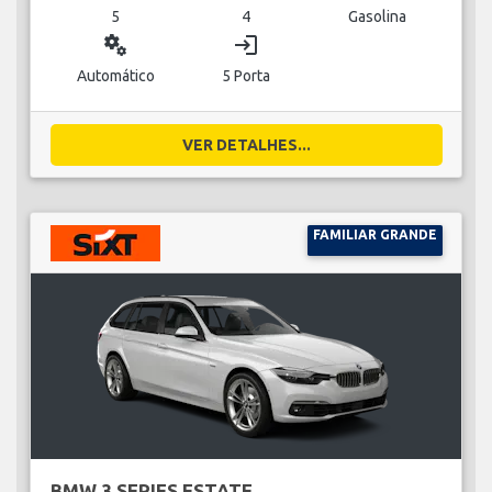
5
4
Gasolina
miscellaneous_services
login
Automático
5 Porta
VER DETALHES...
FAMILIAR GRANDE
BMW 3 SERIES ESTATE