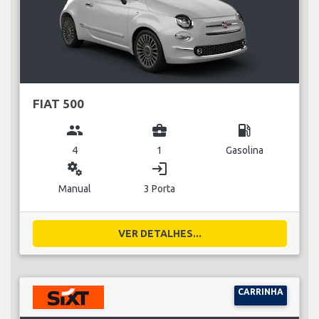
FIAT 500
group
business_center
local_gas_station
4
1
Gasolina
miscellaneous_services
login
Manual
3 Porta
VER DETALHES...
CARRINHA