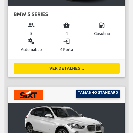
BMW 5 SERIES
group
business_center
local_gas_station
5
4
Gasolina
miscellaneous_services
login
Automático
4 Porta
VER DETALHES...
TAMANHO STANDARD