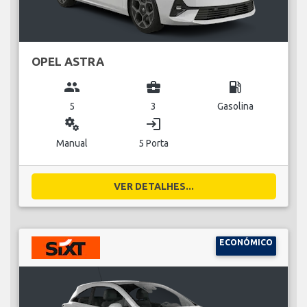
OPEL ASTRA
group
business_center
local_gas_station
5
3
Gasolina
miscellaneous_services
login
Manual
5 Porta
VER DETALHES...
ECONÓMICO