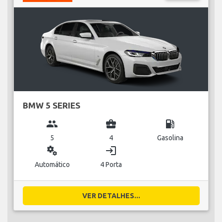
BMW 5 SERIES
group
business_center
local_gas_station
5
4
Gasolina
miscellaneous_services
login
Automático
4 Porta
VER DETALHES...