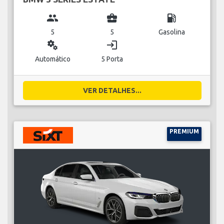
group
business_center
local_gas_station
5
5
Gasolina
miscellaneous_services
login
Automático
5 Porta
VER DETALHES...
PREMIUM