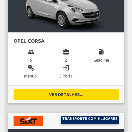
OPEL CORSA
group
business_center
local_gas_station
5
2
Gasolina
miscellaneous_services
login
Manual
3 Porta
VER DETALHES...
TRANSPORTE COM 9 LUGARES