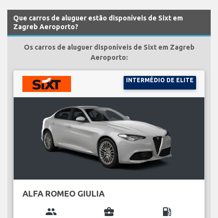
Que carros de aluguer estão disponíveis de Sixt em
Zagreb Aeroporto?
Os carros de aluguer disponíveis de Sixt em Zagreb
Aeroporto:
INTERMÉDIO DE ELITE
ALFA ROMEO GIULIA
group
business_center
local_gas_station