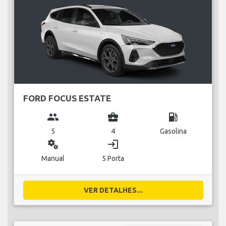
FORD FOCUS ESTATE
group
business_center
local_gas_station
5
4
Gasolina
miscellaneous_services
login
Manual
5 Porta
VER DETALHES...