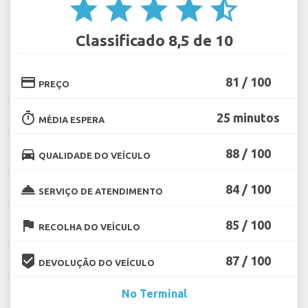
star
star
star
star
star_half
Classificado 8,5 de 10
credit_card
81 / 100
PREÇO
timer
25 minutos
MÉDIA ESPERA
directions_car
88 / 100
QUALIDADE DO VEÍCULO
room_service
84 / 100
SERVIÇO DE ATENDIMENTO
flag
85 / 100
RECOLHA DO VEÍCULO
beenhere
87 / 100
DEVOLUÇÃO DO VEÍCULO
No Terminal