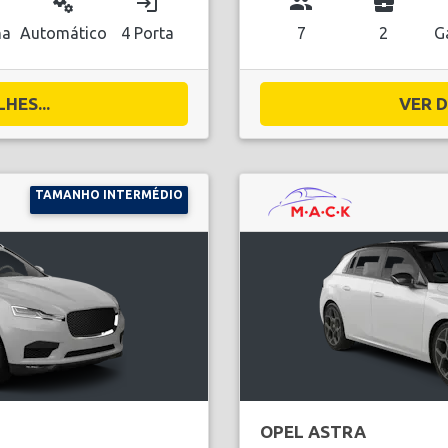
miscellaneous_services
login
group
business_center
na
Automático
4 Porta
7
2
G
HES...
VER D
TAMANHO INTERMÉDIO
OPEL ASTRA