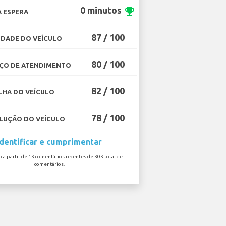
0 minutos
emoji_events
 ESPERA
87 / 100
DADE DO VEÍCULO
80 / 100
ÇO DE ATENDIMENTO
82 / 100
HA DO VEÍCULO
78 / 100
UÇÃO DO VEÍCULO
Identificar e cumprimentar
o a partir de 13 comentários recentes de 303 total de
comentários.