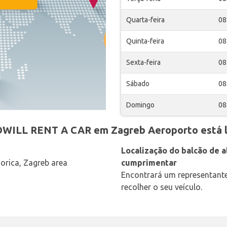
Quarta-feira
08
Quinta-feira
08
Sexta-feira
08
Sábado
08
Domingo
08
OWILL RENT A CAR em Zagreb Aeroporto está l
Localização do balcão de al
Gorica, Zagreb area
cumprimentar
Encontrará um representant
recolher o seu veículo.