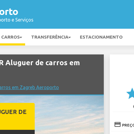
orto
orto e Serviços
E CARROS
TRANSFERÊNCIA
ESTACIONAMENTO
 Aluguer de carros em
arros em Zagreb Aeroporto
st
UGUER DE
credit_card
PREÇ