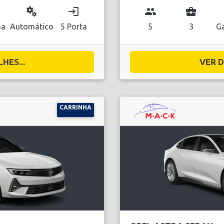
miscellaneous_services
login
group
business_center
na
Automático
5 Porta
5
3
Ga
HES...
VER D
CARRINHA