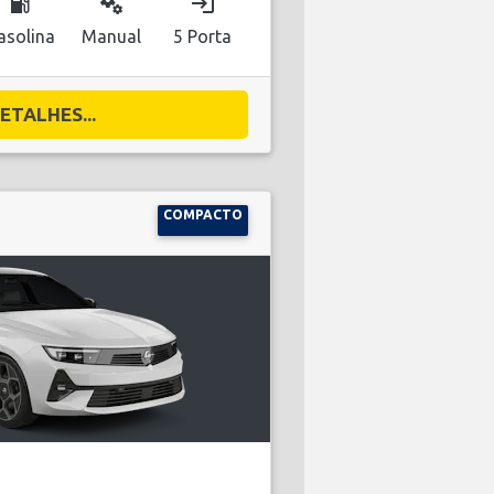
local_gas_station
miscellaneous_services
login
asolina
Manual
5 Porta
ETALHES...
COMPACTO