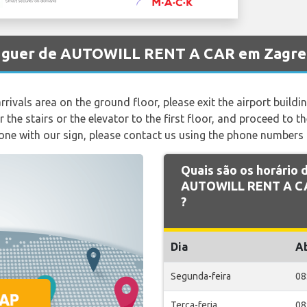
aluguer de AUTOWILL RENT A CAR em Zagre
rivals area on the ground floor, please exit the airport buildi
 the stairs or the elevator to the first floor, and proceed to th
 zone with our sign, please contact us using the phone numbers
Quais são os horário
AUTOWILL RENT A CA
?
Dia
A
Segunda-feira
08
Terça-feria
08