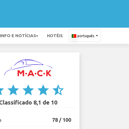
INFO E NOTÍCIAS
HOTÉIS
português
ar
star
star
star
star_half
Classificado 8,1 de 10
78 / 100
O