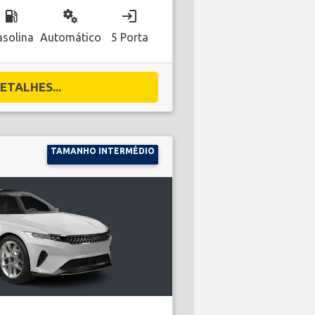
local_gas_station
miscellaneous_services
login
solina
Automático
5 Porta
ETALHES...
TAMANHO INTERMÉDIO