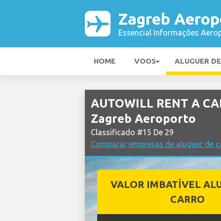
Zagreb Aerop
Essencial Informações Aerop
HOME
VOOS
ALUGUER D
AUTOWILL RENT A CAR
Zagreb Aeroporto
Classificado #15 De 29
Comparar empresas de aluguer de c
VALOR IMBATÍVEL AL
CARRO