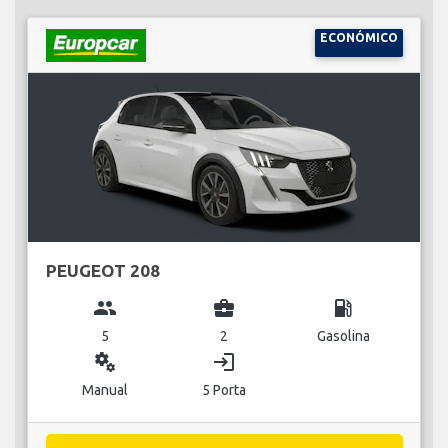
ECONÓMICO
PEUGEOT 208
group
business_center
local_gas_station
5
2
Gasolina
miscellaneous_services
login
Manual
5 Porta