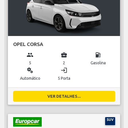
OPEL CORSA
group
business_center
local_gas_station
5
2
Gasolina
miscellaneous_services
login
Automático
5 Porta
VER DETALHES...
SUV