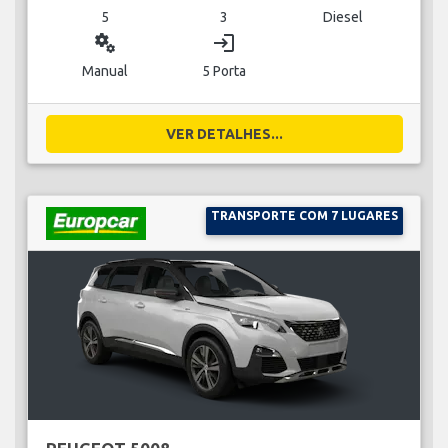
5
3
Diesel
miscellaneous_services
login
Manual
5 Porta
VER DETALHES...
TRANSPORTE COM 7 LUGARES