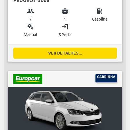
PEUGEOT 5008
group
business_center
local_gas_station
7
1
Gasolina
miscellaneous_services
login
Manual
5 Porta
VER DETALHES...
CARRINHA