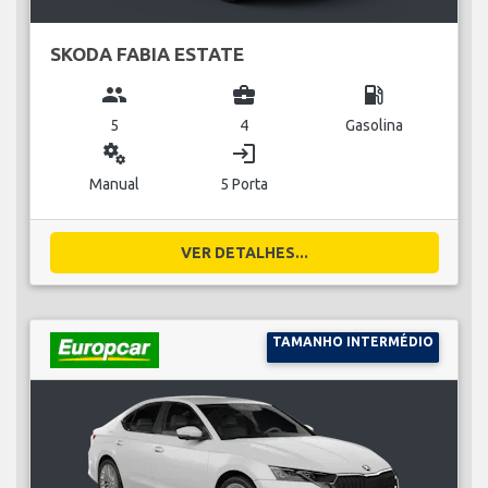
SKODA FABIA ESTATE
group
business_center
local_gas_station
5
4
Gasolina
miscellaneous_services
login
Manual
5 Porta
VER DETALHES...
TAMANHO INTERMÉDIO