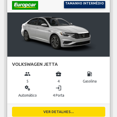
TAMANHO INTERMÉDIO
VOLKSWAGEN JETTA
group
business_center
local_gas_station
5
4
Gasolina
miscellaneous_services
login
Automático
4 Porta
VER DETALHES...