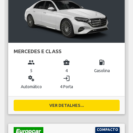
MERCEDES E CLASS
group
business_center
local_gas_station
5
4
Gasolina
miscellaneous_services
login
Automático
4 Porta
VER DETALHES...
COMPACTO