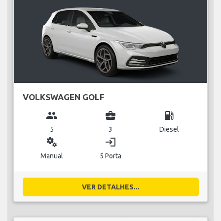
VOLKSWAGEN GOLF
group
business_center
local_gas_station
5
3
Diesel
miscellaneous_services
login
Manual
5 Porta
VER DETALHES...