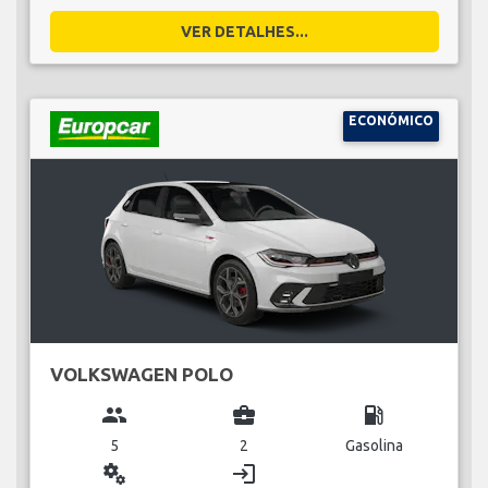
VER DETALHES...
ECONÓMICO
VOLKSWAGEN POLO
group
business_center
local_gas_station
5
2
Gasolina
miscellaneous_services
login