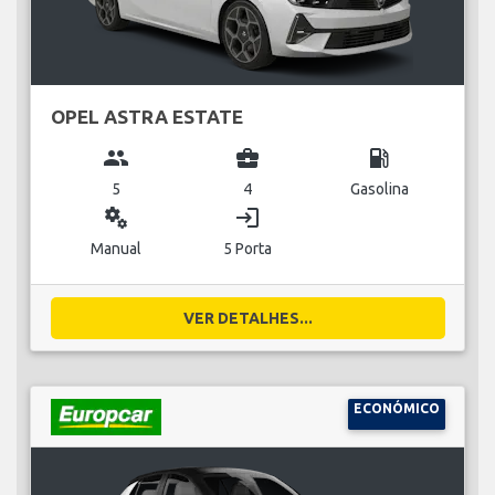
OPEL ASTRA ESTATE
group
business_center
local_gas_station
5
4
Gasolina
miscellaneous_services
login
Manual
5 Porta
VER DETALHES...
ECONÓMICO