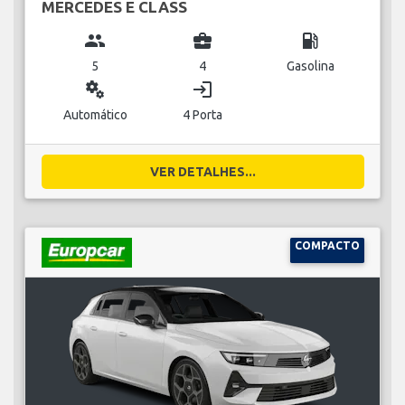
MERCEDES E CLASS
group
business_center
local_gas_station
5
4
Gasolina
miscellaneous_services
login
Automático
4 Porta
VER DETALHES...
COMPACTO