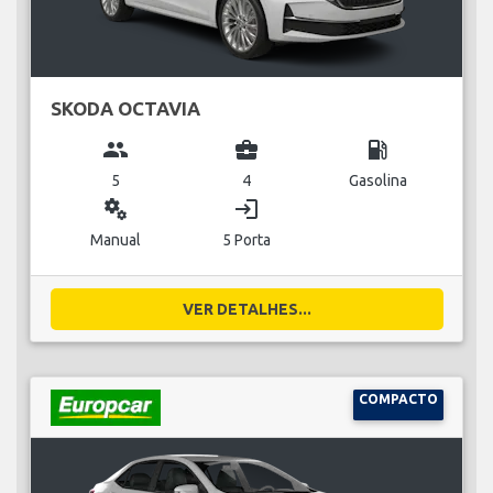
SKODA OCTAVIA
group
business_center
local_gas_station
5
4
Gasolina
miscellaneous_services
login
Manual
5 Porta
VER DETALHES...
COMPACTO