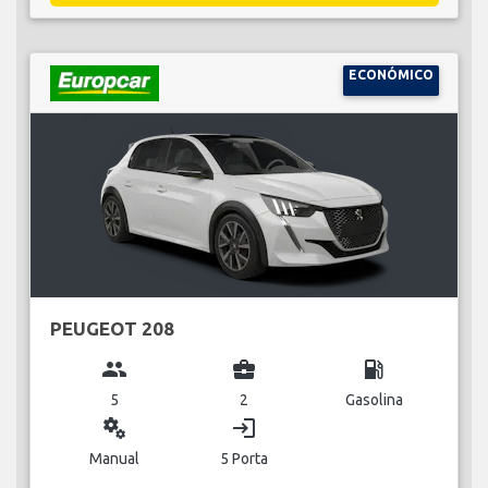
ECONÓMICO
PEUGEOT 208
group
business_center
local_gas_station
5
2
Gasolina
miscellaneous_services
login
Manual
5 Porta