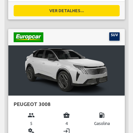
VER DETALHES...
SUV
PEUGEOT 3008
group
business_center
local_gas_station
5
4
Gasolina
miscellaneous_services
login