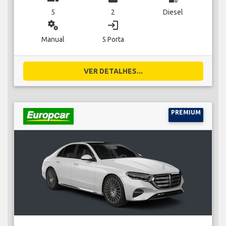
5
2
Diesel
miscellaneous_services
login
Manual
5 Porta
VER DETALHES...
PREMIUM