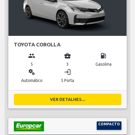
TOYOTA COROLLA
group
business_center
local_gas_station
5
3
Gasolina
miscellaneous_services
login
Automático
5 Porta
VER DETALHES...
COMPACTO