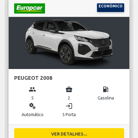
ECONÓMICO
PEUGEOT 2008
group
business_center
local_gas_station
5
2
Gasolina
miscellaneous_services
login
Automático
5 Porta
VER DETALHES...