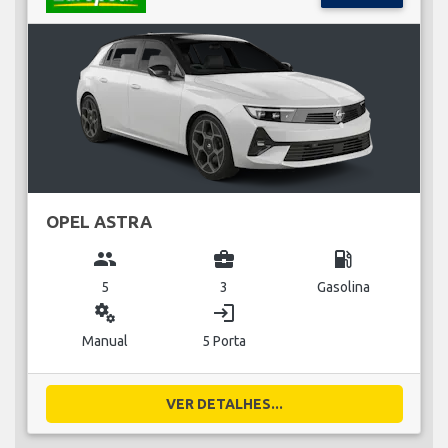
OPEL ASTRA
group
business_center
local_gas_station
5
3
Gasolina
miscellaneous_services
login
Manual
5 Porta
VER DETALHES...