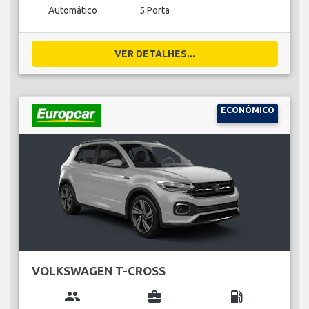
Automático
5 Porta
VER DETALHES...
ECONÓMICO
VOLKSWAGEN T-CROSS
group
business_center
local_gas_station