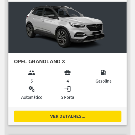
OPEL GRANDLAND X
group
business_center
local_gas_station
5
4
Gasolina
miscellaneous_services
login
Automático
5 Porta
VER DETALHES...