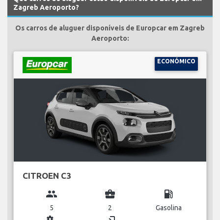
Zagreb Aeroporto?
Os carros de aluguer disponíveis de Europcar em Zagreb
Aeroporto:
ECONÓMICO
CITROEN C3
group
business_center
local_gas_station
5
2
Gasolina