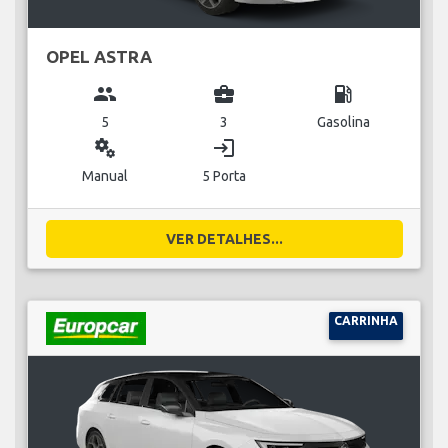
OPEL ASTRA
group
business_center
local_gas_station
5
3
Gasolina
miscellaneous_services
login
Manual
5 Porta
VER DETALHES...
CARRINHA