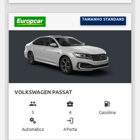
TAMANHO STANDARD
VOLKSWAGEN PASSAT
group
business_center
local_gas_station
5
4
Gasolina
miscellaneous_services
login
Automático
4 Porta