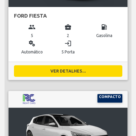
FORD FIESTA
group
business_center
local_gas_station
5
2
Gasolina
miscellaneous_services
login
Automático
5 Porta
VER DETALHES...
COMPACTO