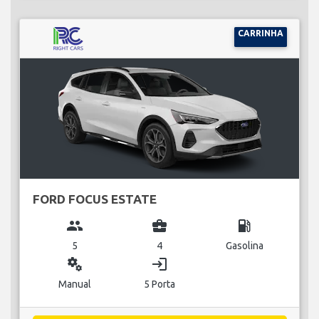
CARRINHA
FORD FOCUS ESTATE
group
business_center
local_gas_station
5
4
Gasolina
miscellaneous_services
login
Manual
5 Porta