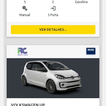
5
2
Gasolina
miscellaneous_services
login
Manual
5 Porta
VER DETALHES...
MINI
VOLKSWAGEN UP