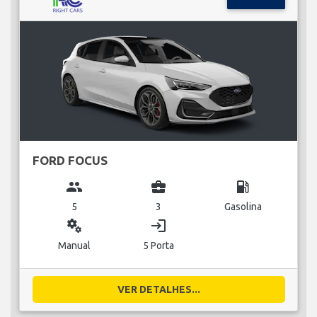
FORD FOCUS
group
business_center
local_gas_station
5
3
Gasolina
miscellaneous_services
login
Manual
5 Porta
VER DETALHES...