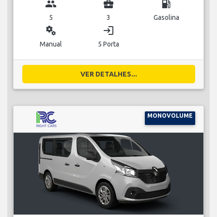
group
business_center
local_gas_station
5
3
Gasolina
miscellaneous_services
login
Manual
5 Porta
VER DETALHES...
MONOVOLUME