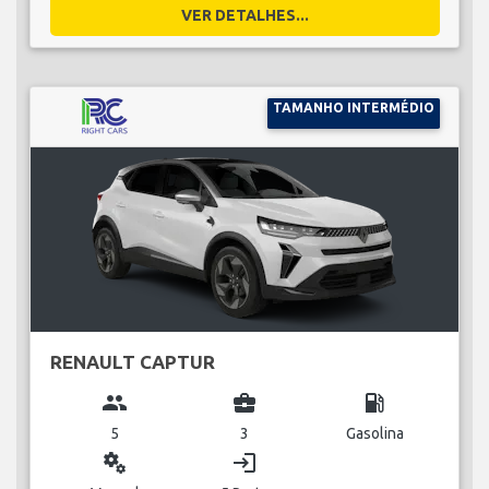
VER DETALHES...
TAMANHO INTERMÉDIO
RENAULT CAPTUR
group
business_center
local_gas_station
5
3
Gasolina
miscellaneous_services
login