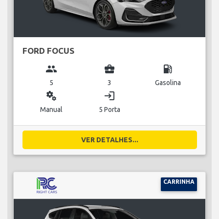
FORD FOCUS
group
business_center
local_gas_station
5
3
Gasolina
miscellaneous_services
login
Manual
5 Porta
VER DETALHES...
CARRINHA