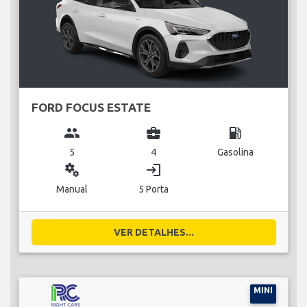
FORD FOCUS ESTATE
group
business_center
local_gas_station
5
4
Gasolina
miscellaneous_services
login
Manual
5 Porta
VER DETALHES...
MINI