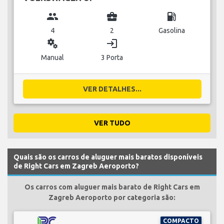
group
business_center
local_gas_station
4
2
Gasolina
miscellaneous_services
login
Manual
3 Porta
VER DETALHES...
VER TUDO
Quais são os carros de aluguer mais baratos disponíveis
de Right Cars em Zagreb Aeroporto?
Os carros com aluguer mais barato de Right Cars em
Zagreb Aeroporto por categoria são:
COMPACTO