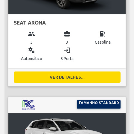
SEAT ARONA
group
business_center
local_gas_station
5
3
Gasolina
miscellaneous_services
login
Automático
5 Porta
VER DETALHES...
TAMANHO STANDARD