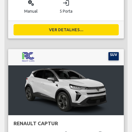
miscellaneous_services
login
Manual
5 Porta
VER DETALHES...
SUV
RENAULT CAPTUR