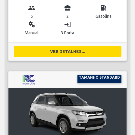
group
business_center
local_gas_station
5
2
Gasolina
miscellaneous_services
login
Manual
3 Porta
VER DETALHES...
TAMANHO STANDARD