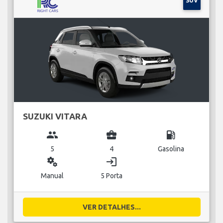
SUV
SUZUKI VITARA
group
business_center
local_gas_station
5
4
Gasolina
miscellaneous_services
login
Manual
5 Porta
VER DETALHES...