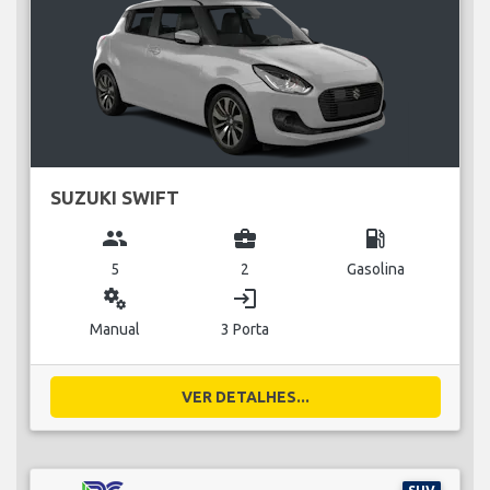
SUZUKI SWIFT
group
business_center
local_gas_station
5
2
Gasolina
miscellaneous_services
login
Manual
3 Porta
VER DETALHES...