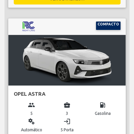
COMPACTO
OPEL ASTRA
group
business_center
local_gas_station
5
3
Gasolina
miscellaneous_services
login
Automático
5 Porta