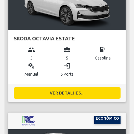
SKODA OCTAVIA ESTATE
group
business_center
local_gas_station
5
5
Gasolina
miscellaneous_services
login
Manual
5 Porta
VER DETALHES...
ECONÓMICO