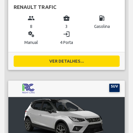
RENAULT TRAFIC
group
business_center
local_gas_station
8
3
Gasolina
miscellaneous_services
login
Manual
4 Porta
VER DETALHES...
SUV