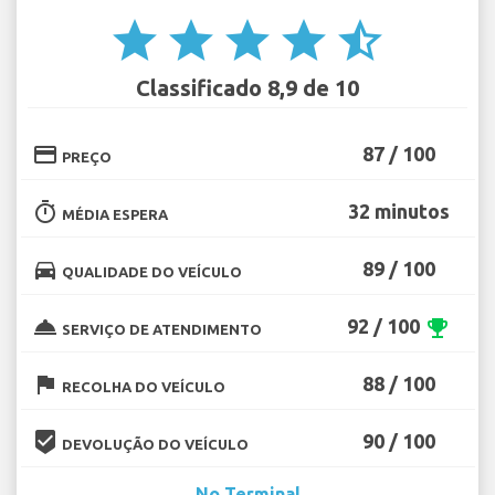
star
star
star
star
star_half
Classificado 8,9 de 10
credit_card
87 / 100
PREÇO
timer
32 minutos
MÉDIA ESPERA
directions_car
89 / 100
QUALIDADE DO VEÍCULO
room_service
92 / 100
emoji_events
SERVIÇO DE ATENDIMENTO
flag
88 / 100
RECOLHA DO VEÍCULO
beenhere
90 / 100
DEVOLUÇÃO DO VEÍCULO
No Terminal