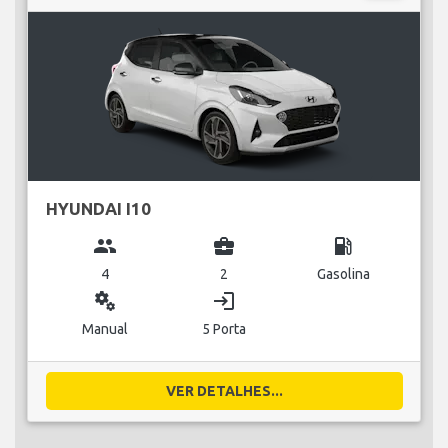
HYUNDAI I10
group
business_center
local_gas_station
4
2
Gasolina
miscellaneous_services
login
Manual
5 Porta
VER DETALHES...