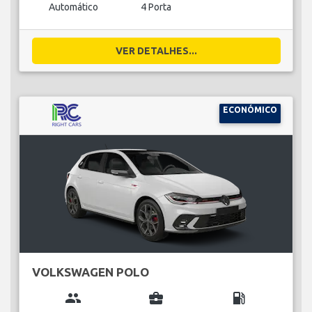
Automático
4 Porta
VER DETALHES...
ECONÓMICO
VOLKSWAGEN POLO
group
business_center
local_gas_station