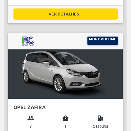
VER DETALHES...
MONOVOLUME
OPEL ZAFIRA
group
business_center
local_gas_station
7
1
Gasolina