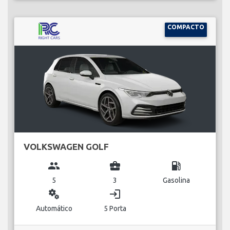
COMPACTO
VOLKSWAGEN GOLF
group
business_center
local_gas_station
5
3
Gasolina
miscellaneous_services
login
Automático
5 Porta