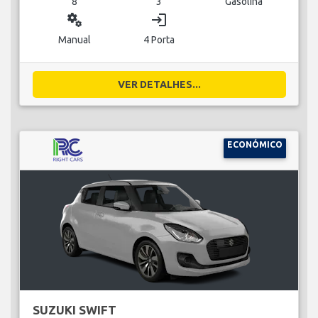
8
3
Gasolina
miscellaneous_services
login
Manual
4 Porta
VER DETALHES...
ECONÓMICO
SUZUKI SWIFT