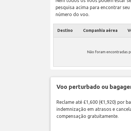
Nem todos os voos podem estar send
pesquisa acima para encontrar seu
número do voo.
Destino
Companhia aérea
V
Não foram encontradas p
Voo perturbado ou bagag
Reclame até £1,600 (€1,920) por 
indemnização em atrasos e cancela
compensação gratuitamente.