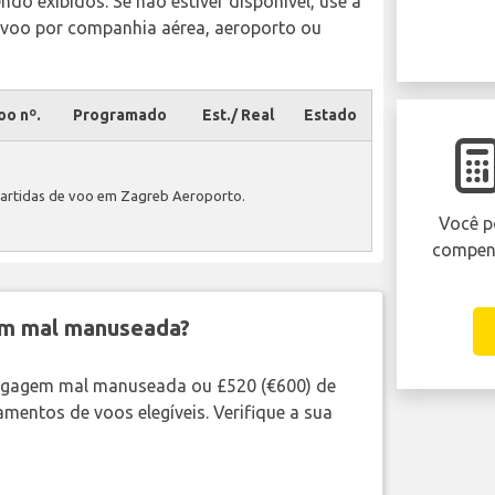
o exibidos. Se não estiver disponível, use a
 voo por companhia aérea, aeroporto ou
oo nº.
Programado
Est./ Real
Estado
artidas de voo em Zagreb Aeroporto.
Você p
compens
em mal manuseada?
bagagem mal manuseada ou £520 (€600) de
mentos de voos elegíveis. Verifique a sua