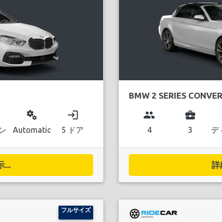
BMW 2 SERIES CONVER
miscellaneous_services
login
group
business_center
ン
Automatic
5 ドア
4
3
デ
..
詳
フルサイズ