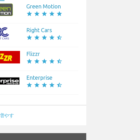
Green Motion
star
star
star
star
star
Right Cars
star
star
star
star
star_half
Flizzr
star
star
star
star
star_half
Enterprise
star
star
star
star
star_half
増やす