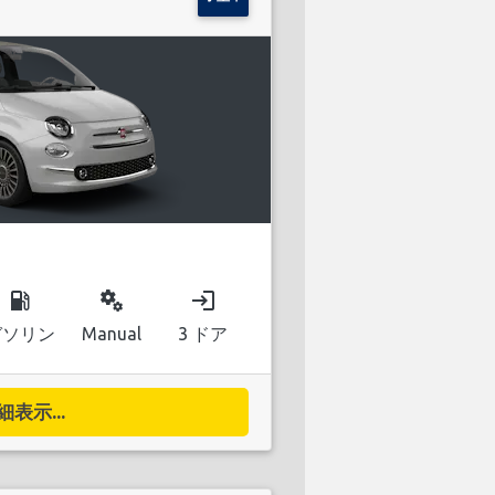
local_gas_station
miscellaneous_services
login
ガソリン
Manual
3 ドア
細表示...