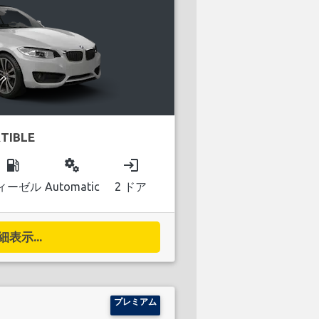
TIBLE
local_gas_station
miscellaneous_services
login
ィーゼル
Automatic
2 ドア
細表示...
プレミアム