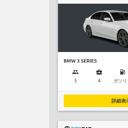
BMW 3 SERIES
group
business_center
local_gas_station
5
4
ガソリ
詳細表示.