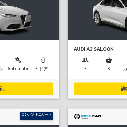
AUDI A3 SALOON
miscellaneous_services
login
group
business_center
ン
Automatic
5 ドア
5
3
..
詳
コンパクトエリート