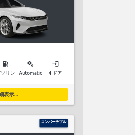
local_gas_station
miscellaneous_services
login
ガソリン
Automatic
4 ドア
細表示...
コンバーチブル