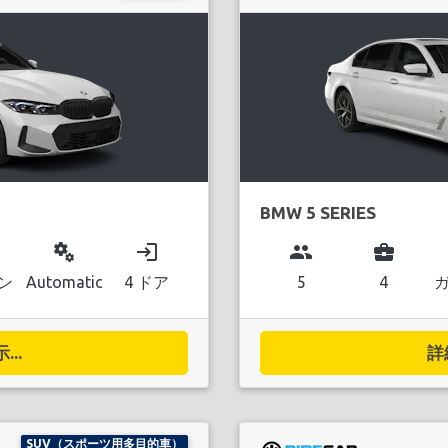
BMW 5 SERIES
miscellaneous_services
login
group
business_center
ン
Automatic
4 ドア
5
4
..
詳
SUV（スポーツ用多目的車）