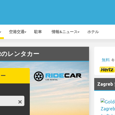
空港交通
駐車
情報&ニュース
ホテル
CARのレンタカー
無料
キ
カー
Zagr