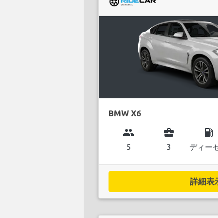
BMW X6
group
business_center
local_gas_station
5
3
ディー
詳細表示.