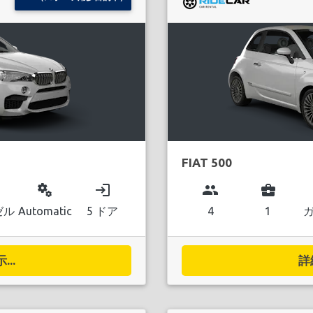
FIAT 500
miscellaneous_services
login
group
business_center
ゼル
Automatic
5 ドア
4
1
..
詳