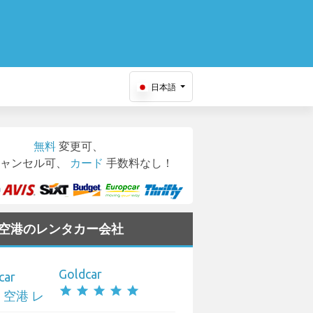
日本語
無料
変更可、
ャンセル可、
カード
手数料なし！
eb 空港のレンタカー会社
Goldcar
star
star
star
star
star