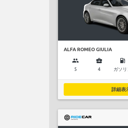
ALFA ROMEO GIULIA
group
business_center
local_gas_station
5
4
ガソリ
詳細表示.