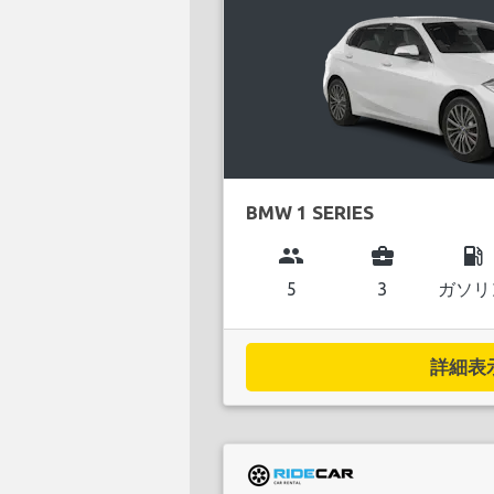
BMW 1 SERIES
group
business_center
local_gas_station
5
3
ガソリ
詳細表示.