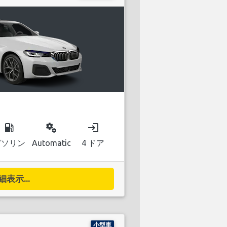
local_gas_station
miscellaneous_services
login
ガソリン
Automatic
4 ドア
細表示...
小型車