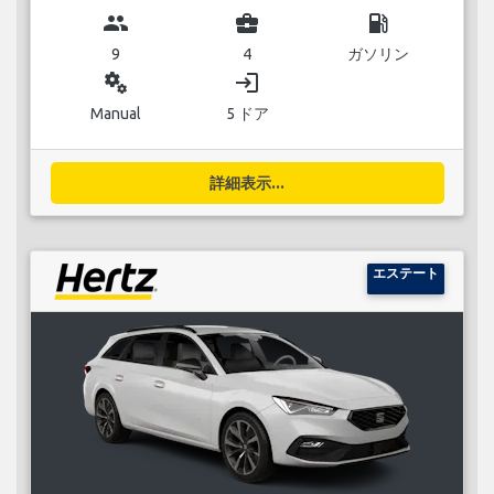
group
business_center
local_gas_station
9
4
ガソリン
miscellaneous_services
login
Manual
5 ドア
詳細表示...
エステート