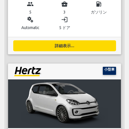
group
business_center
local_gas_station
5
3
ガソリン
miscellaneous_services
login
Automatic
5 ドア
詳細表示...
小型車