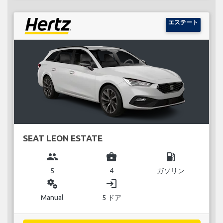
エステート
SEAT LEON ESTATE
group
business_center
local_gas_station
5
4
ガソリン
miscellaneous_services
login
Manual
5 ドア