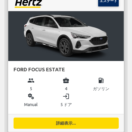
エステート
FORD FOCUS ESTATE
group
business_center
local_gas_station
5
4
ガソリン
miscellaneous_services
login
Manual
5 ドア
詳細表示...