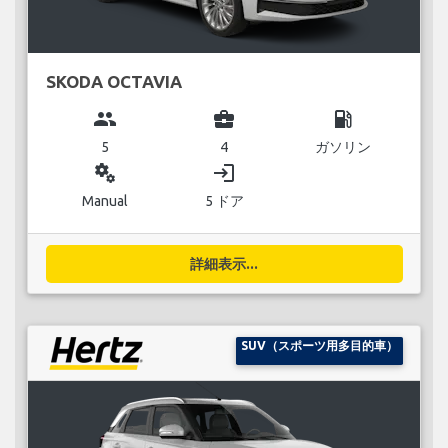
SKODA OCTAVIA
group
business_center
local_gas_station
5
4
ガソリン
miscellaneous_services
login
Manual
5 ドア
詳細表示...
SUV（スポーツ用多目的車）