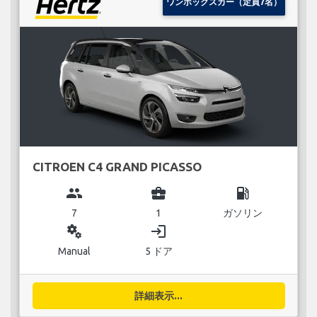
ワンボックスカー（定員7名）
CITROEN C4 GRAND PICASSO
group
business_center
local_gas_station
7
1
ガソリン
miscellaneous_services
login
Manual
5 ドア
詳細表示...