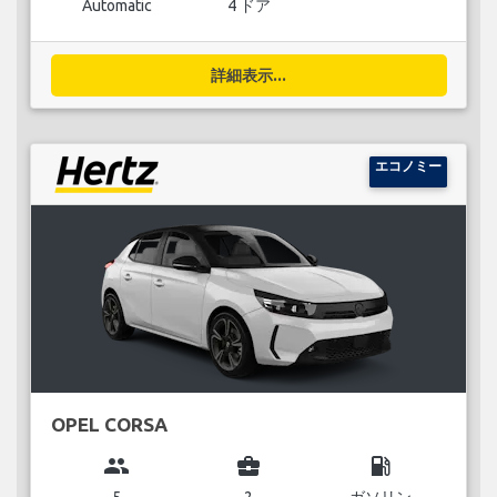
Automatic
4 ドア
詳細表示...
エコノミー
OPEL CORSA
group
business_center
local_gas_station
5
2
ガソリン