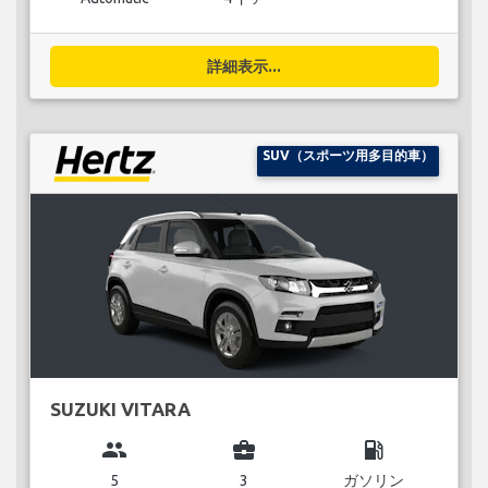
詳細表示...
SUV（スポーツ用多目的車）
SUZUKI VITARA
group
business_center
local_gas_station
5
3
ガソリン