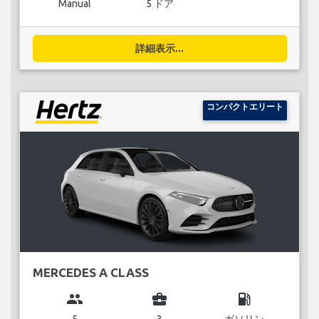
Manual
5 ドア
詳細表示...
コンパクトエリート
MERCEDES A CLASS
group
business_center
local_gas_station
5
3
ガソリン