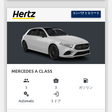
コンパクトエリート
MERCEDES A CLASS
group
business_center
local_gas_station
5
3
ガソリン
miscellaneous_services
login
Automatic
5 ドア