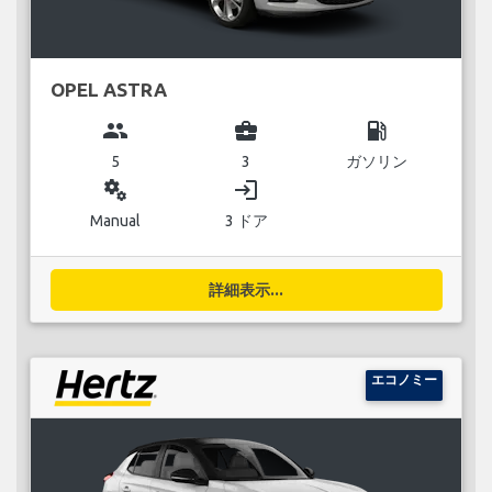
OPEL ASTRA
group
business_center
local_gas_station
5
3
ガソリン
miscellaneous_services
login
Manual
3 ドア
詳細表示...
エコノミー