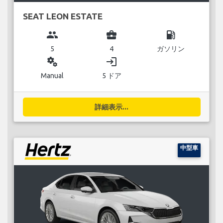
SEAT LEON ESTATE
group
business_center
local_gas_station
5
4
ガソリン
miscellaneous_services
login
Manual
5 ドア
詳細表示...
中型車