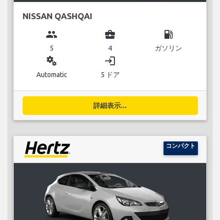
NISSAN QASHQAI
group
business_center
local_gas_station
5
4
ガソリン
miscellaneous_services
login
Automatic
5 ドア
詳細表示...
コンパクト