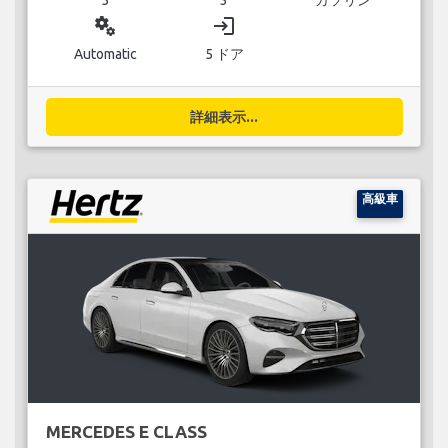
miscellaneous_services
login
Automatic
5 ドア
詳細表示...
高級車
MERCEDES E CLASS