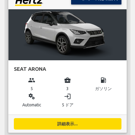
SEAT ARONA
group
business_center
local_gas_station
5
3
ガソリン
miscellaneous_services
login
Automatic
5 ドア
詳細表示...