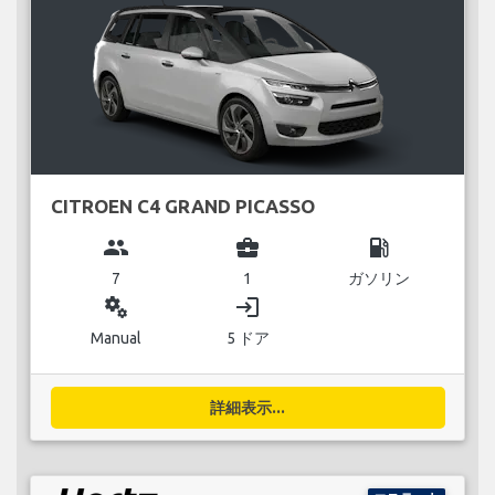
CITROEN C4 GRAND PICASSO
group
business_center
local_gas_station
7
1
ガソリン
miscellaneous_services
login
Manual
5 ドア
詳細表示...