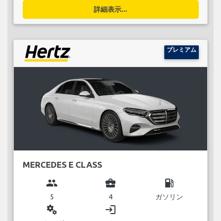
詳細表示...
プレミアム
MERCEDES E CLASS
group
business_center
local_gas_station
5
4
ガソリン
miscellaneous_services
login