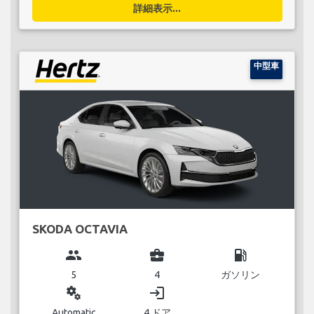
詳細表示...
中型車
SKODA OCTAVIA
group
business_center
local_gas_station
5
4
ガソリン
miscellaneous_services
login
Automatic
4 ドア