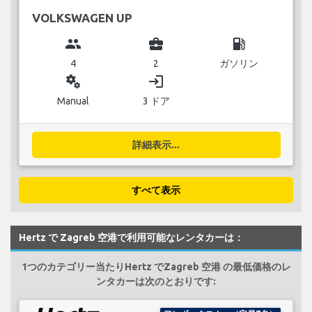
VOLKSWAGEN UP
group
business_center
local_gas_station
4
2
ガソリン
miscellaneous_services
login
Manual
3 ドア
詳細表示...
すべて表示
Hertz で Zagreb 空港で利用可能なレンタカーは：
1つのカテゴリー当たりHertz でZagreb 空港 の最低価格のレ
ンタカーは次のとおりです: