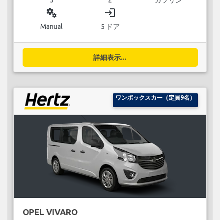
miscellaneous_services
login
Manual
5 ドア
詳細表示...
ワンボックスカー（定員9名）
OPEL VIVARO