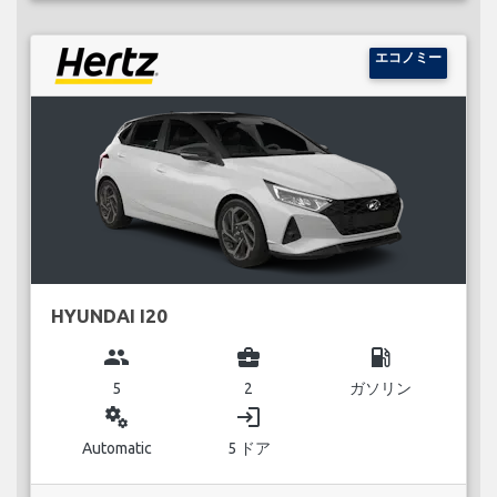
エコノミー
HYUNDAI I20
group
business_center
local_gas_station
5
2
ガソリン
miscellaneous_services
login
Automatic
5 ドア