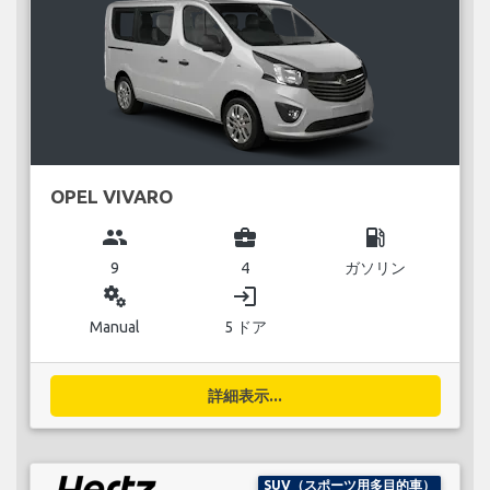
OPEL VIVARO
group
business_center
local_gas_station
9
4
ガソリン
miscellaneous_services
login
Manual
5 ドア
詳細表示...
SUV（スポーツ用多目的車）