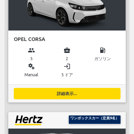
OPEL CORSA
group
business_center
local_gas_station
5
2
ガソリン
miscellaneous_services
login
Manual
5 ドア
詳細表示...
ワンボックスカー（定員9名）