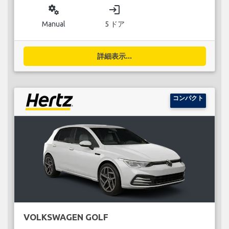
miscellaneous_services
login
Manual
5 ドア
詳細表示...
コンパクト
VOLKSWAGEN GOLF