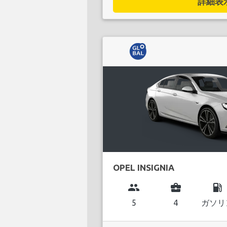
詳細表示.
OPEL INSIGNIA
group
business_center
local_gas_station
5
4
ガソリ