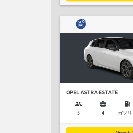
OPEL ASTRA ESTATE
group
business_center
local_gas_station
5
4
ガソリ