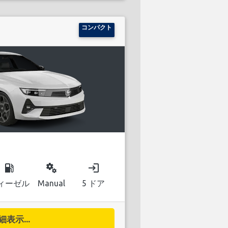
コンパクト
local_gas_station
miscellaneous_services
login
ィーゼル
Manual
5 ドア
細表示...