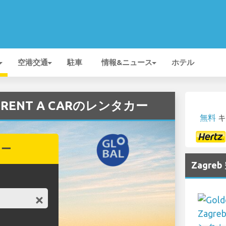
空港交通
駐車
情報&ニュース
ホテル
L RENT A CARのレンタカー
無料
キ
カー
Zagr