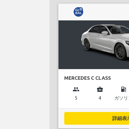
MERCEDES C CLASS
group
business_center
local_gas_station
5
4
ガソリ
詳細表示.