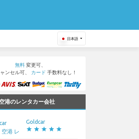
日本語
無料
変更可、
ャンセル可、
カード
手数料なし！
eb 空港のレンタカー会社
Goldcar
star
star
star
star
star