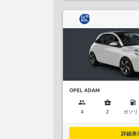
OPEL ADAM
group
business_center
local_gas_station
4
2
ガソリ
詳細表示.