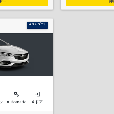
..
詳
スタンダード
miscellaneous_services
login
ン
Automatic
4 ドア