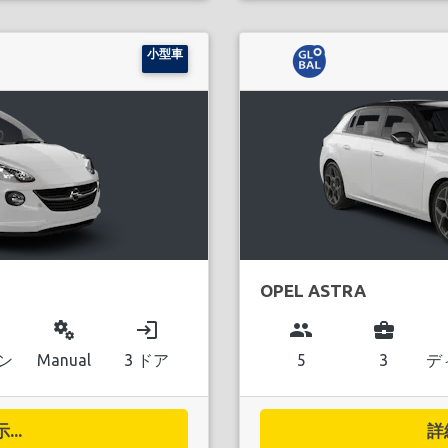
小型車
OPEL ASTRA
miscellaneous_services
login
group
business_center
ン
Manual
3 ドア
5
3
デ
..
詳