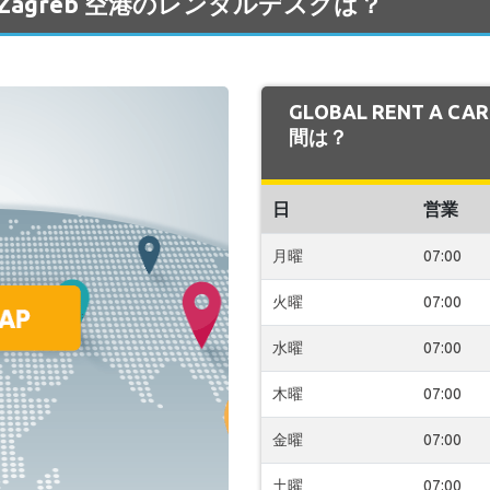
R の Zagreb 空港のレンタルデスクは？
GLOBAL RENT A C
間は？
日
営業
月曜
07:00
火曜
07:00
水曜
07:00
木曜
07:00
金曜
07:00
土曜
07:00