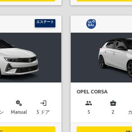
エステート
OPEL CORSA
miscellaneous_services
login
group
business_center
ン
Manual
5 ドア
5
2