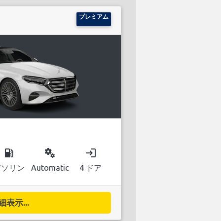
プレミアム
local_gas_station
miscellaneous_services
login
ガソリン
Automatic
4 ドア
細表示...