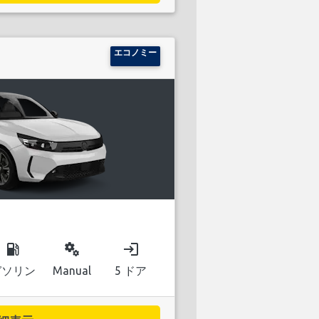
エコノミー
local_gas_station
miscellaneous_services
login
ガソリン
Manual
5 ドア