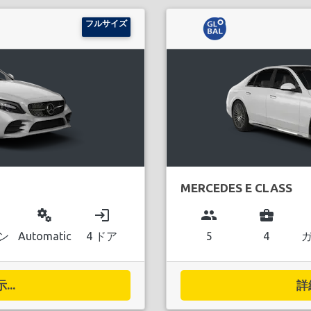
フルサイズ
MERCEDES E CLASS
miscellaneous_services
login
group
business_center
ン
Automatic
4 ドア
5
4
..
詳