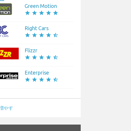
Green Motion
star
star
star
star
star
Right Cars
star
star
star
star
star_half
Flizzr
star
star
star
star
star_half
Enterprise
star
star
star
star
star_half
増やす