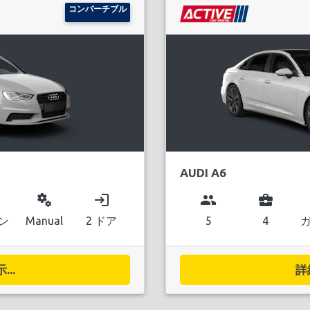
コンバーチブル
AUDI A6
miscellaneous_services
login
group
business_center
ン
Manual
2 ドア
5
4
..
詳