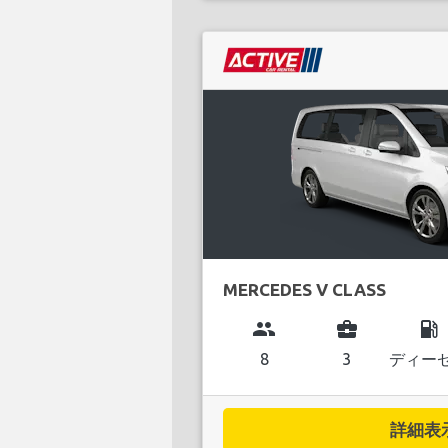
MERCEDES V CLASS
group
business_center
local_gas_station
8
3
ディー
詳細表示.