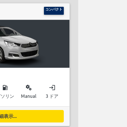
コンパクト
local_gas_station
miscellaneous_services
login
ガソリン
Manual
3 ドア
細表示...