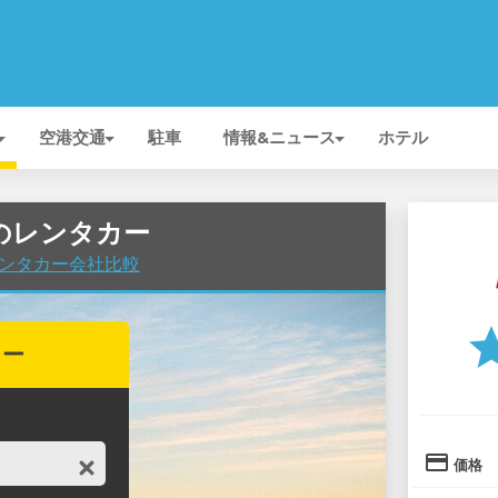
空港交通
駐車
情報&ニュース
ホテル
VEのレンタカー
でレンタカー会社比較
st
カー
credit_card
価格