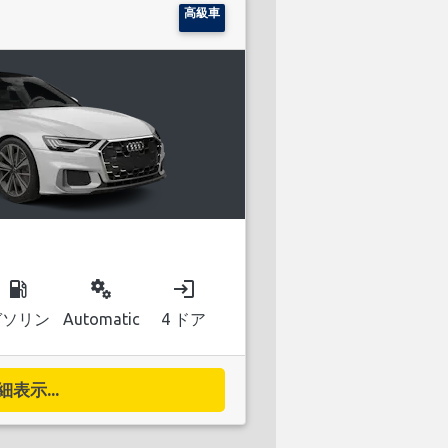
高級車
local_gas_station
miscellaneous_services
login
ガソリン
Automatic
4 ドア
細表示...