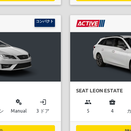
コンパクト
SEAT LEON ESTATE
miscellaneous_services
login
group
business_center
ン
Manual
3 ドア
5
4