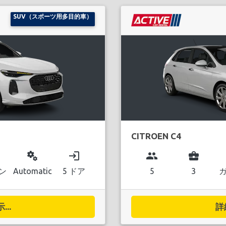
SUV（スポーツ用多目的車）
CITROEN C4
miscellaneous_services
login
group
business_center
ン
Automatic
5 ドア
5
3
..
詳