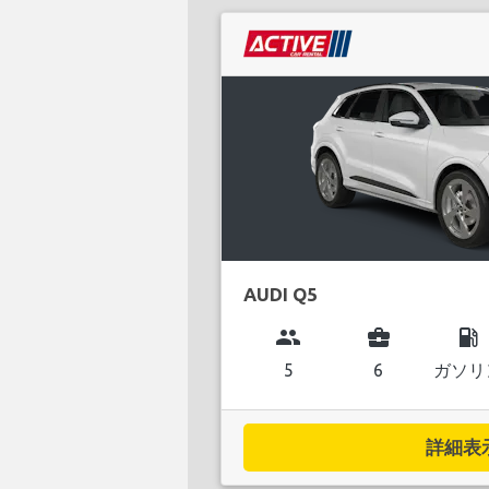
AUDI Q5
group
business_center
local_gas_station
5
6
ガソリ
詳細表示.