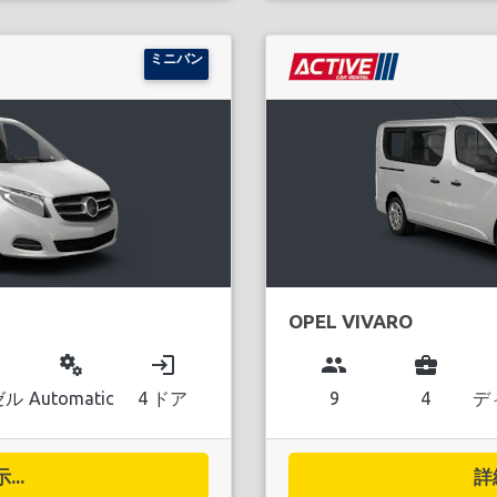
ミニバン
OPEL VIVARO
miscellaneous_services
login
group
business_center
ゼル
Automatic
4 ドア
9
4
デ
..
詳