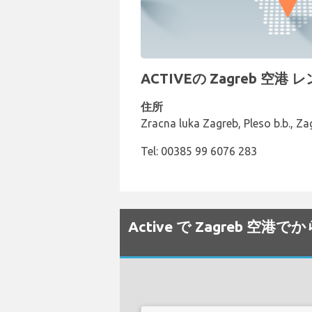
ACTIVEの Zagreb 空
住所
Zracna luka Zagreb, Pleso b.b., Z
Tel: 00385 99 6076 283
Active で Zagreb 