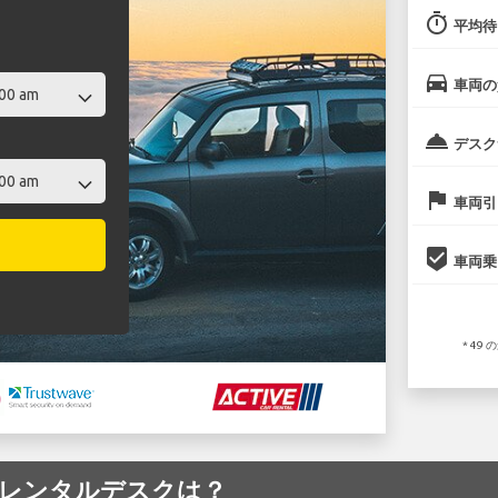
timer
平均待
directions_car
車両の
room_service
デスク
flag
車両引
beenhere
車両乗
* 4
 空港のレンタルデスクは？