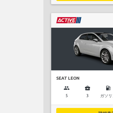
SEAT LEON
group
business_center
local_gas_station
5
3
ガソリ