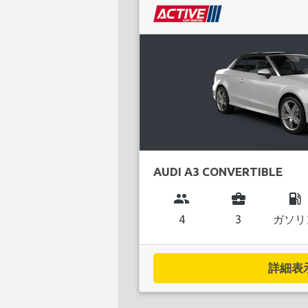
AUDI A3 CONVERTIBLE
group
business_center
local_gas_station
4
3
ガソリ
詳細表示.