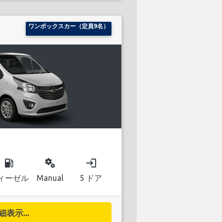
ワンボックスカー（定員9名）
local_gas_station
miscellaneous_services
login
ィーゼル
Manual
5 ドア
細表示...