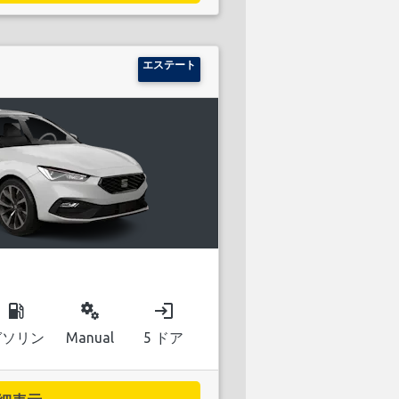
エステート
local_gas_station
miscellaneous_services
login
ガソリン
Manual
5 ドア