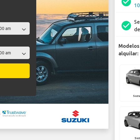
check_circle
10
Se
check_circle
de
Modelos 
alquilar:
Suzu
Suz