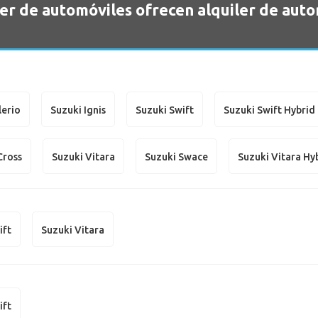
er de automóviles ofrecen alquiler de auto
lerio
Suzuki Ignis
Suzuki Swift
Suzuki Swift Hybrid
Cross
Suzuki Vitara
Suzuki Swace
Suzuki Vitara Hy
ift
Suzuki Vitara
ift