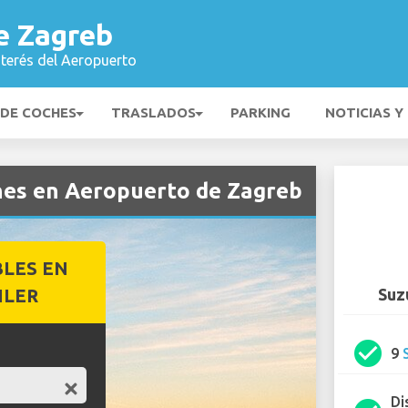
e Zagreb
nterés del Aeropuerto
 DE COCHES
TRASLADOS
PARKING
NOTICIAS Y
ches en Aeropuerto de Zagreb
BLES EN
ILER
Suz
check_circle
9
Di