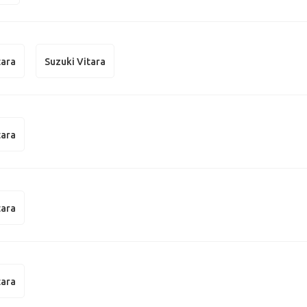
tara
Suzuki Vitara
tara
tara
tara