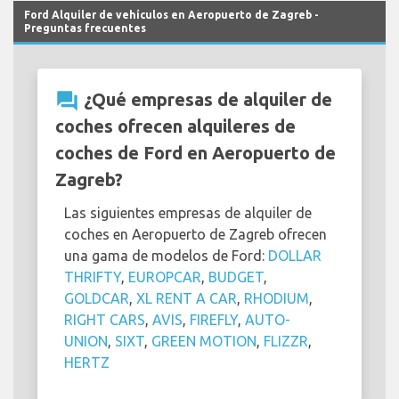
Ford Alquiler de vehículos en Aeropuerto de Zagreb -
Preguntas frecuentes
question_answer
¿Qué empresas de alquiler de
coches ofrecen alquileres de
coches de Ford en Aeropuerto de
Zagreb?
Las siguientes empresas de alquiler de
coches en Aeropuerto de Zagreb ofrecen
una gama de modelos de Ford:
DOLLAR
THRIFTY
,
EUROPCAR
,
BUDGET
,
GOLDCAR
,
XL RENT A CAR
,
RHODIUM
,
RIGHT CARS
,
AVIS
,
FIREFLY
,
AUTO-
UNION
,
SIXT
,
GREEN MOTION
,
FLIZZR
,
HERTZ