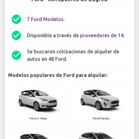
check_circle
7
Ford Modelos
.
check_circle
Disponible a través de
proveedores de 14
.
Se buscaron cotizaciones de alquiler de
check_circle
autos en 48 Ford.
Modelos populares de Ford para alquilar:
Ford C-Max
Ford Fiesta