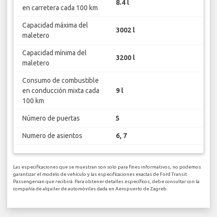
8.4 l
en carretera cada 100 km
Capacidad máxima del
3002 l
maletero
Capacidad mínima del
3200 l
maletero
Consumo de combustible
en conducción mixta cada
9 l
100 km
Número de puertas
5
Numero de asientos
6, 7
Las especificaciones que se muestran son solo para fines informativos, no podemos
garantizar el modelo de vehículo y las especificaciones exactas de Ford Transit
Passengervan que recibirá. Para obtener detalles específicos, debe consultar con la
compañía de alquiler de automóviles dada en Aeropuerto de Zagreb.