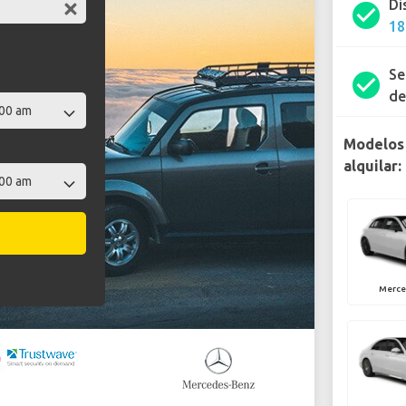
Di
check_circle
18
Se
check_circle
de
Modelos
alquilar:
Merce