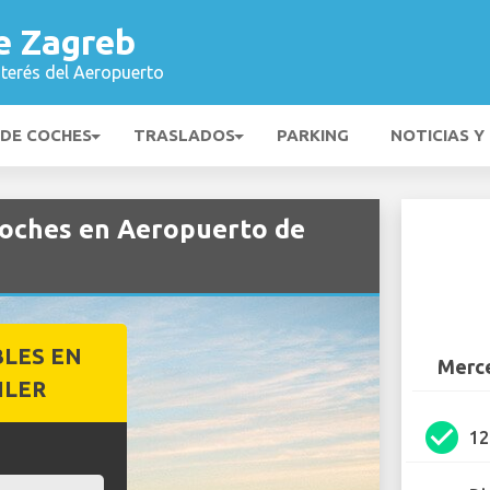
e Zagreb
nterés del Aeropuerto
 DE COCHES
TRASLADOS
PARKING
NOTICIAS Y
coches en Aeropuerto de
BLES EN
Merce
ILER
check_circle
1