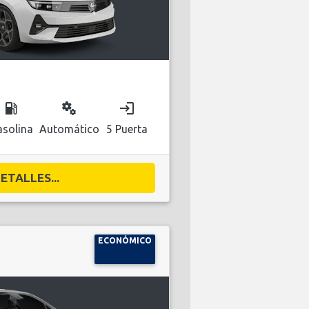
local_gas_station
miscellaneous_services
login
solina
Automático
5 Puerta
ETALLES...
ECONÓMICO