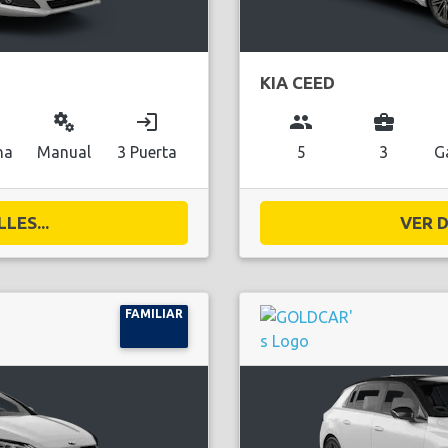
KIA CEED
miscellaneous_services
login
group
business_center
na
Manual
3 Puerta
5
3
G
LES...
VER D
FAMILIAR