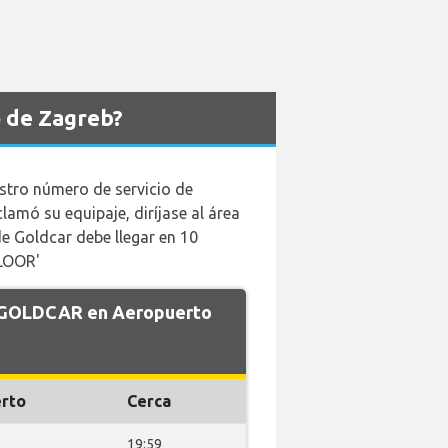
 de Zagreb?
ro número de servicio de
amó su equipaje, diríjase al área
 de Goldcar debe llegar en 10
FLOOR'
de GOLDCAR en Aeropuerto
rto
Cerca
19:59