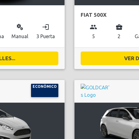
FIAT 500X
miscellaneous_services
login
group
business_center
na
Manual
3 Puerta
5
2
G
LES...
VER D
ECONÓMICO