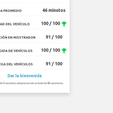
46 minutos
A PROMEDIO
100 / 100
emoji_events
AD DEL VEHÍCULO
91 / 100
CIÓN EN MOSTRADOR
100 / 100
emoji_events
IDA DE VEHÍCULOS
91 / 100
GA DEL VEHÍCULOS
Dar la bienvenida
de 6 recientes valuaciones de un total de 84 opiniones.