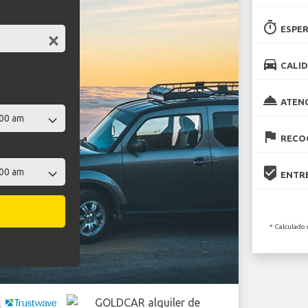
timer
ESPER
directions_car
CALID
room_service
ATEN
flag
RECOG
beenhere
ENTRE
* Calculado 