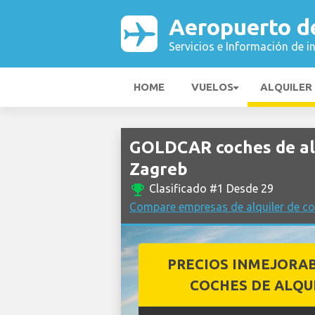
Aeropuerto d
Servicios e Información de i
HOME
VUELOS
ALQUILER
GOLDCAR coches de al
Zagreb
emoji_events
Clasificado #1 Desde 29
Compare empresas de alquiler de c
PRECIOS INMEJORA
COCHES DE ALQU