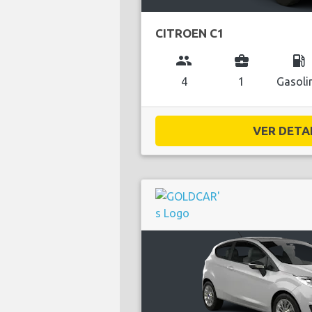
CITROEN C1
group
business_center
local_gas_station
4
1
Gasoli
VER DETAL