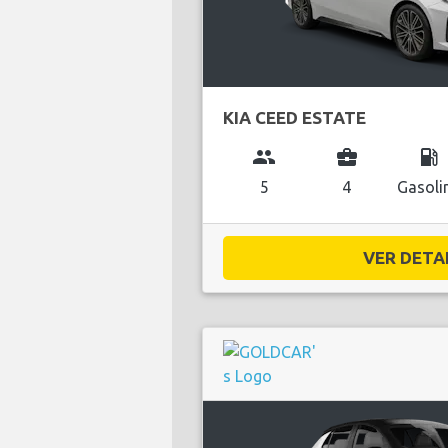
KIA CEED ESTATE
group
business_center
local_gas_station
5
4
Gasoli
VER DETAL