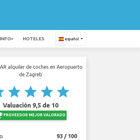
 INFO
HOTELES
español
ar
star
star
star
star
Valuación 9,5 de 10
events
PROVEEDOR MEJOR VALORADO
93 / 100
IO