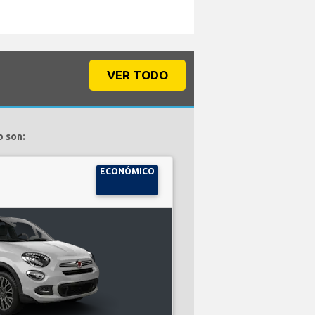
VER TODO
b son:
ECONÓMICO