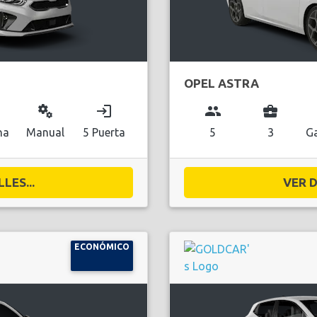
OPEL ASTRA
miscellaneous_services
login
group
business_center
na
Manual
5 Puerta
5
3
Ga
LES...
VER D
ECONÓMICO