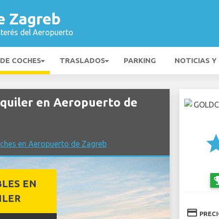
e Zagreb
nterés del Aeropuerto
 DE COCHES
TRASLADOS
PARKING
NOTICIAS Y
quiler en Aeropuerto de
st
oches en Aeropuerto de Zagreb
emoji_
BLES EN
ILER
credit_card
PREC