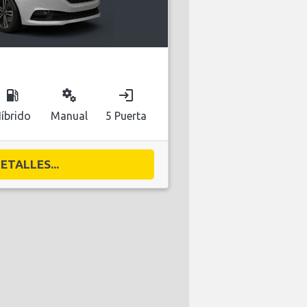
local_gas_station
miscellaneous_services
login
íbrido
Manual
5 Puerta
ETALLES...