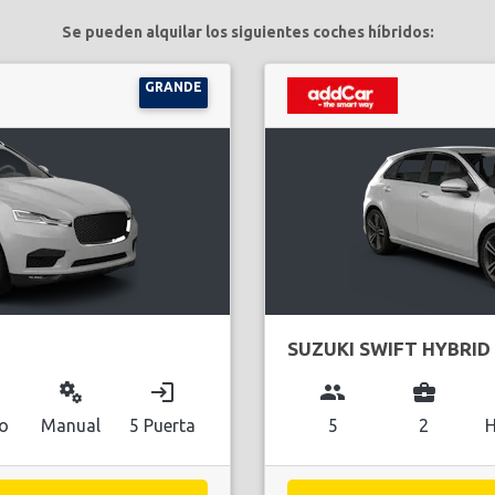
Se pueden alquilar los siguientes coches híbridos:
GRANDE
SUZUKI SWIFT HYBRID
miscellaneous_services
login
group
business_center
do
Manual
5 Puerta
5
2
H