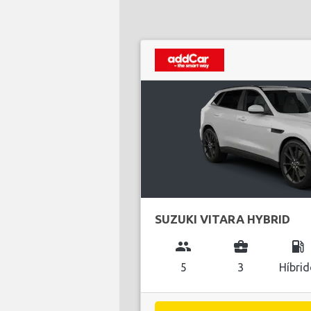
SUZUKI VITARA HYBRID
group
business_center
local_gas_station
5
3
Híbri