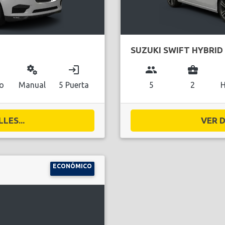
SUZUKI SWIFT HYBRID
miscellaneous_services
login
group
business_center
do
Manual
5 Puerta
5
2
H
LES...
VER D
ECONÓMICO