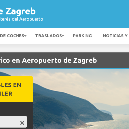
e Zagreb
nterés del Aeropuerto
 DE COCHES
TRASLADOS
PARKING
NOTICIAS Y
trico en Aeropuerto de Zagreb
BLES EN
ILER