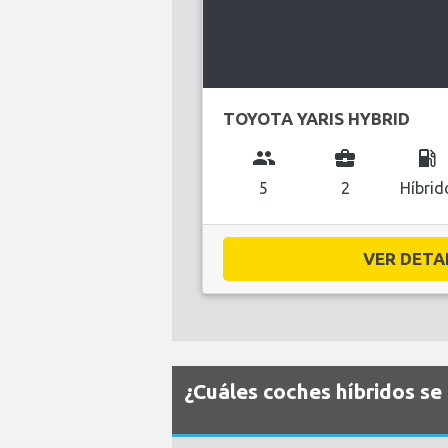
TOYOTA YARIS HYBRID
group
business_center
local_gas_station
5
2
Híbrid
VER DETAL
¿Cuáles coches híbridos se