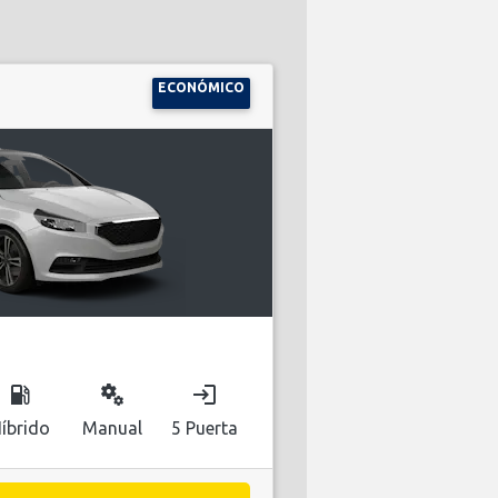
ECONÓMICO
local_gas_station
miscellaneous_services
login
íbrido
Manual
5 Puerta