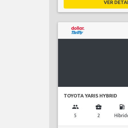
VER DETAL
TOYOTA YARIS HYBRID
group
business_center
local_gas_station
5
2
Híbrid