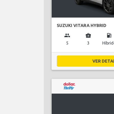
SUZUKI VITARA HYBRID
group
business_center
local_gas_station
5
3
Híbri
VER DETAL