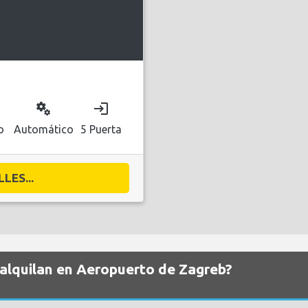
miscellaneous_services
login
o
Automático
5 Puerta
LES...
 alquilan en Aeropuerto de Zagreb?