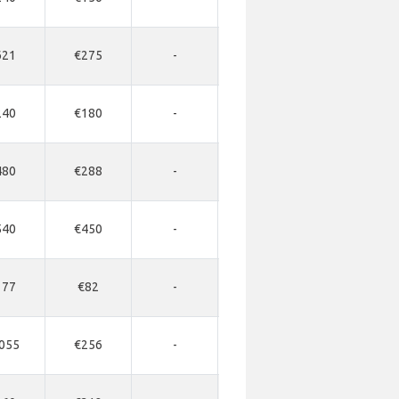
621
€275
-
-
-
240
€180
-
-
-
480
€288
-
-
-
540
€450
-
-
-
177
€82
-
-
-
055
€256
-
-
-