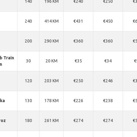
140
196 KM
€240
€250
€
240
414 KM
€431
€450
€
200
290 KM
€360
€360
€
b Train
30
20 KM
€35
€34
€
n
120
203 KM
€250
€246
€
ska
130
178 KM
€226
€238
€
roz
180
261 KM
€274
€274
€