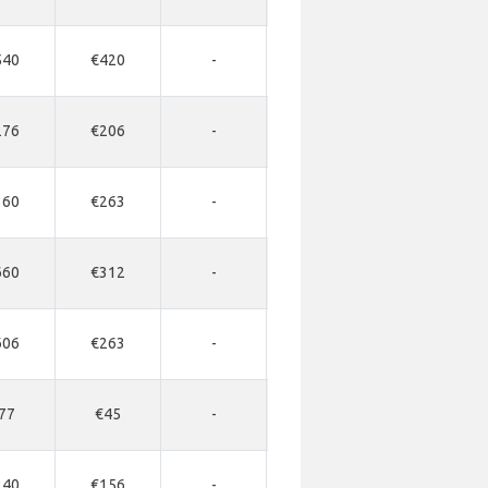
540
€420
-
-
-
276
€206
-
-
-
360
€263
-
-
-
660
€312
-
-
-
606
€263
-
-
-
77
€45
-
-
-
240
€156
-
-
-