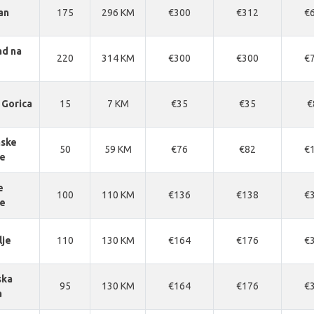
an
175
296 KM
€300
€312
€
ad na
220
314 KM
€300
€300
€
 Gorica
15
7 KM
€35
€35
€
nske
50
59 KM
€76
€82
€
ce
e
100
110 KM
€136
€138
€
ce
lje
110
130 KM
€164
€176
€
ska
95
130 KM
€164
€176
€
a