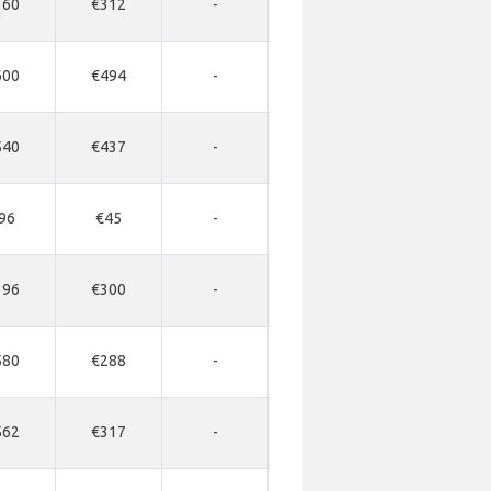
360
€312
-
-
-
600
€494
-
-
-
540
€437
-
-
-
96
€45
-
-
-
396
€300
-
€674
€742
580
€288
-
-
-
562
€317
-
-
-