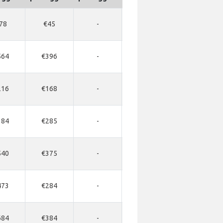
78
€45
-
€177
-
564
€396
-
-
-
216
€168
-
-
-
384
€285
-
-
-
540
€375
-
-
-
473
€284
-
-
-
684
€384
-
€945
€1078