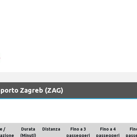
roporto Zagreb (ZAG)
e /
Durata
Distanza
Fino a 3
Fino a 4
Fin
nazione
(Minuti)
passeggeri
passeggeri
pass