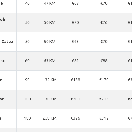
ce
40
47 KM
€63
€70
€
 ob
50
50 KM
€70
€76
€
 Catez
50
50 KM
€63
€70
€
vac
60
63 KM
€82
€88
€
ce
90
132 KM
€158
€170
€
or
180
170 KM
€201
€213
€
a
180
258 KM
€326
€312
€