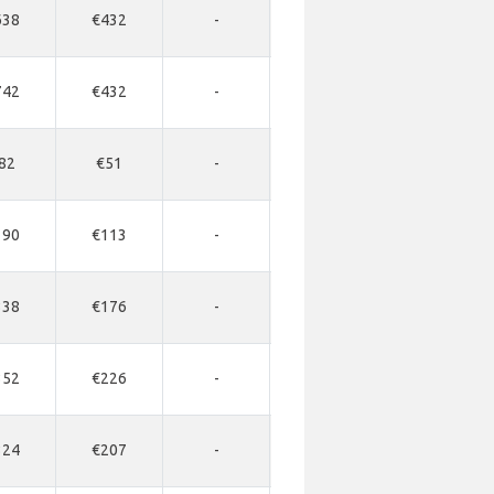
638
€432
-
-
-
742
€432
-
-
-
82
€51
-
-
-
190
€113
-
-
-
338
€176
-
-
-
352
€226
-
-
-
324
€207
-
-
-