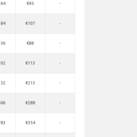
164
€95
-
-
-
184
€107
-
-
-
136
€88
-
-
-
102
€113
-
-
-
352
€213
-
-
-
606
€288
-
-
-
783
€354
-
€878
€1347