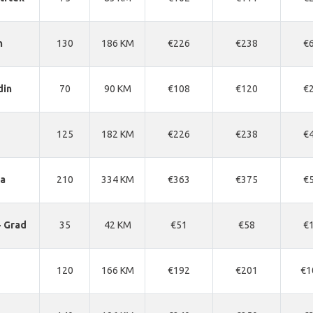
n
130
186 KM
€226
€238
€
din
70
90 KM
€108
€120
€
125
182 KM
€226
€238
€
ja
210
334 KM
€363
€375
€
- Grad
35
42 KM
€51
€58
€
120
166 KM
€192
€201
€1