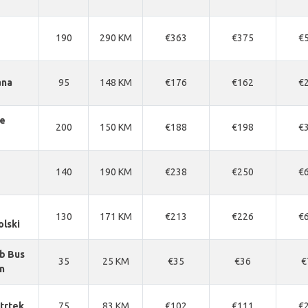
190
290 KM
€363
€375
€
ana
95
148 KM
€176
€162
€
ce
200
150 KM
€188
€198
€
140
190 KM
€238
€250
€
130
171 KM
€213
€226
€
olski
b Bus
35
25 KM
€35
€36
€
n
trtek
75
83 KM
€102
€111
€