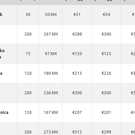
b
30
20 KM
€31
€34
€
200
267 KM
€288
€300
€
ka
75
97 KM
€120
€125
€
a
ja
120
180 KM
€213
€226
€
200
256 KM
€300
€300
€
nica
120
167 KM
€207
€201
€
200
275 KM
€312
€299
€