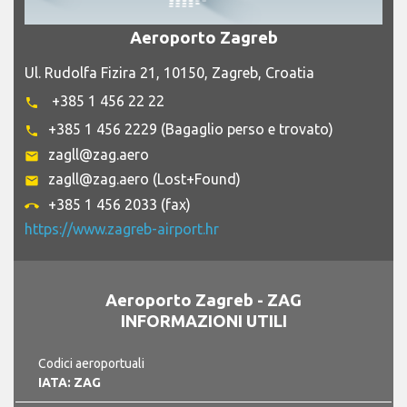
Aeroporto Zagreb
Ul. Rudolfa Fizira 21, 10150, Zagreb, Croatia
+385 1 456 22 22
phone
+385 1 456 2229 (Bagaglio perso e trovato)
phone
zagll@zag.aero
email
zagll@zag.aero (Lost+Found)
email
+385 1 456 2033 (fax)
call_end
https://www.zagreb-airport.hr
Aeroporto Zagreb - ZAG
INFORMAZIONI UTILI
Codici aeroportuali
IATA: ZAG