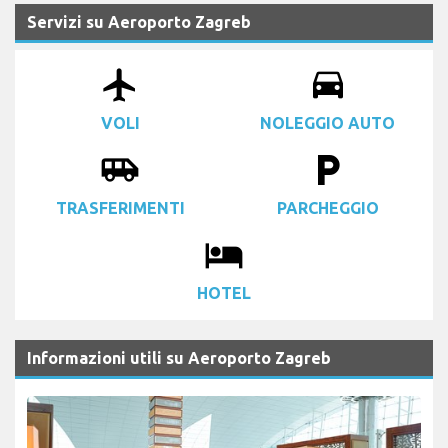
Servizi su Aeroporto Zagreb
airplanemode_active
drive_eta
VOLI
NOLEGGIO AUTO
airport_shuttle
local_parking
TRASFERIMENTI
PARCHEGGIO
local_hotel
HOTEL
Informazioni utili su Aeroporto Zagreb