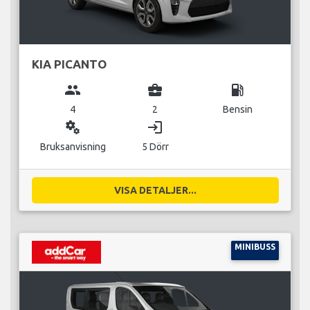
KIA PICANTO
group
business_center
local_gas_station
4
2
Bensin
miscellaneous_services
login
Bruksanvisning
5 Dörr
VISA DETALJER...
MINIBUSS