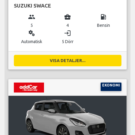
SUZUKI SWACE
group
business_center
local_gas_station
5
4
Bensin
miscellaneous_services
login
Automatisk
5 Dörr
VISA DETALJER...
EKONOMI