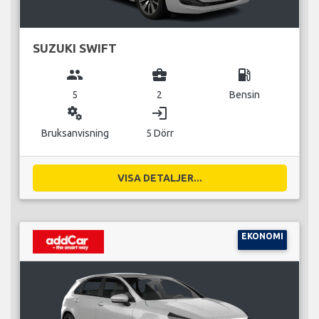
SUZUKI SWIFT
group
business_center
local_gas_station
5
2
Bensin
miscellaneous_services
login
Bruksanvisning
5 Dörr
VISA DETALJER...
EKONOMI