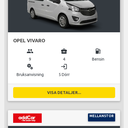
OPEL VIVARO
group
business_center
local_gas_station
9
4
Bensin
miscellaneous_services
login
Bruksanvisning
5 Dörr
VISA DETALJER...
MELLANSTOR