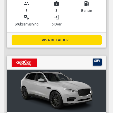
group
business_center
local_gas_station
5
3
Bensin
miscellaneous_services
login
Bruksanvisning
5 Dörr
VISA DETALJER...
SUV