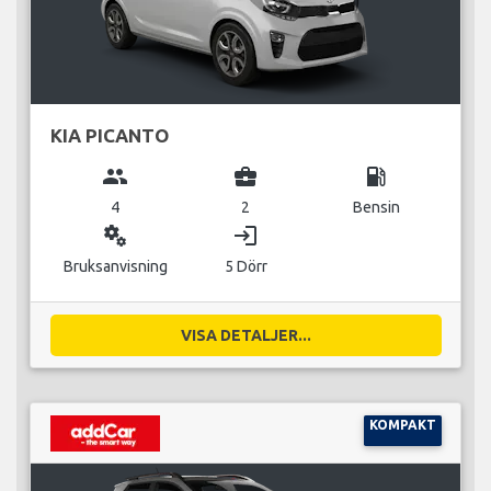
KIA PICANTO
group
business_center
local_gas_station
4
2
Bensin
miscellaneous_services
login
Bruksanvisning
5 Dörr
VISA DETALJER...
KOMPAKT