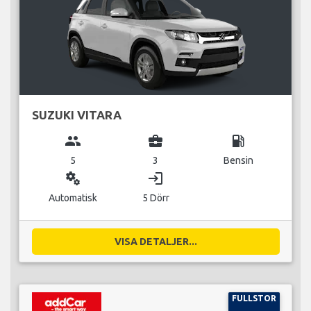
SUZUKI VITARA
group
business_center
local_gas_station
5
3
Bensin
miscellaneous_services
login
Automatisk
5 Dörr
VISA DETALJER...
FULLSTOR