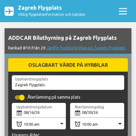
Zagreb Flygplats
Viktig flygplatsinformation och tjänster
ADDCAR Biluthyrning på Zagreb Flygplats
Rankad #10 Från 29
Jämför hyrbilsföretag på Zagreb Flygplats
OSLAGBART VÄRDE PÅ HYRBILAR
Upphämtningsplats
Återlämning på samma plats
Upphämtningsdatum
Återlämningsdag
Förarens ålder: