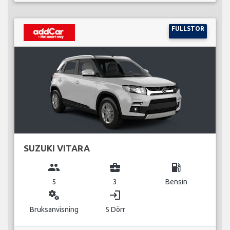
FULLSTOR
SUZUKI VITARA
group
business_center
local_gas_station
5
3
Bensin
miscellaneous_services
login
Bruksanvisning
5 Dörr