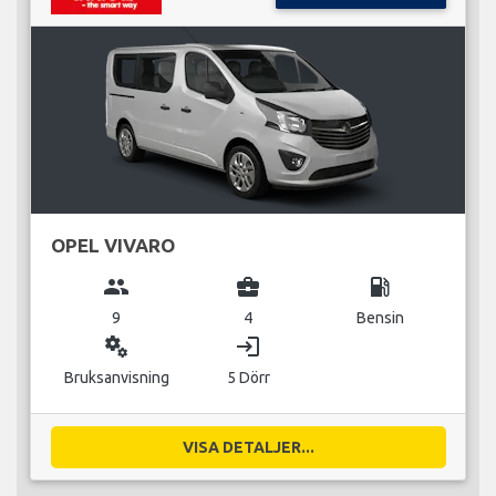
OPEL VIVARO
group
business_center
local_gas_station
9
4
Bensin
miscellaneous_services
login
Bruksanvisning
5 Dörr
VISA DETALJER...