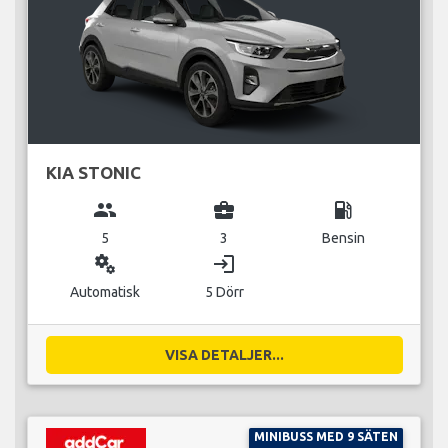
KIA STONIC
group
business_center
local_gas_station
5
3
Bensin
miscellaneous_services
login
Automatisk
5 Dörr
VISA DETALJER...
MINIBUSS MED 9 SÄTEN