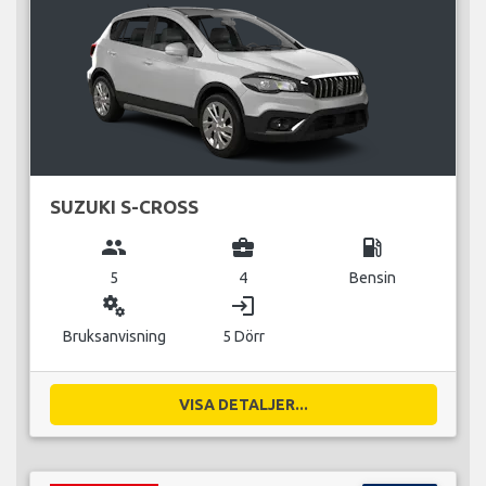
SUZUKI S-CROSS
group
business_center
local_gas_station
5
4
Bensin
miscellaneous_services
login
Bruksanvisning
5 Dörr
VISA DETALJER...