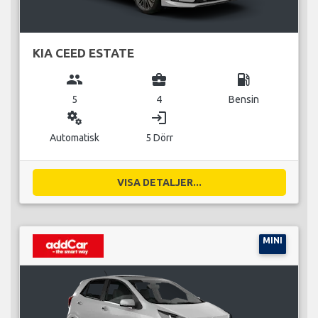
KIA CEED ESTATE
group
business_center
local_gas_station
5
4
Bensin
miscellaneous_services
login
Automatisk
5 Dörr
VISA DETALJER...
MINI