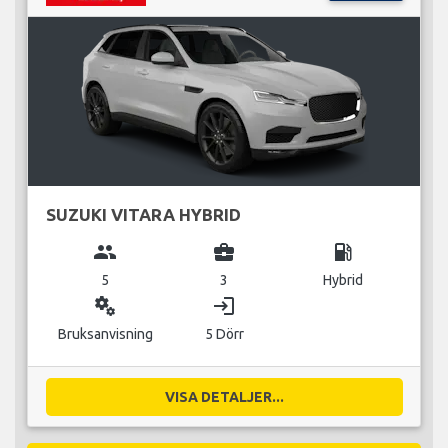
SUZUKI VITARA HYBRID
group
business_center
local_gas_station
5
3
Hybrid
miscellaneous_services
login
Bruksanvisning
5 Dörr
VISA DETALJER...