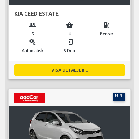
KIA CEED ESTATE
group
business_center
local_gas_station
5
4
Bensin
miscellaneous_services
login
Automatisk
5 Dörr
VISA DETALJER...
MINI