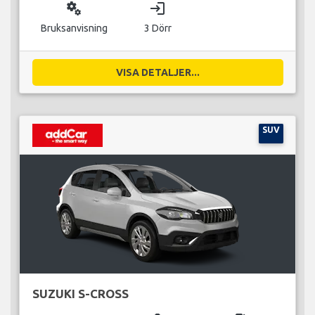
miscellaneous_services
login
Bruksanvisning
3 Dörr
VISA DETALJER...
SUV
SUZUKI S-CROSS