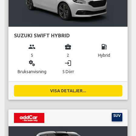
SUZUKI SWIFT HYBRID
group
business_center
local_gas_station
5
2
Hybrid
miscellaneous_services
login
Bruksanvisning
5 Dörr
VISA DETALJER...
SUV