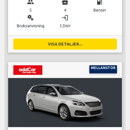
group
business_center
local_gas_station
5
4
Bensin
miscellaneous_services
login
Bruksanvisning
5 Dörr
VISA DETALJER...
MELLANSTOR