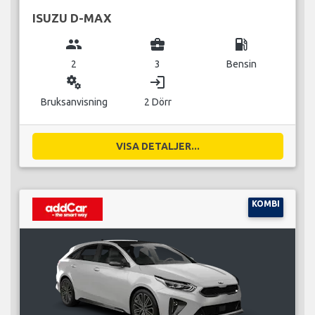
ISUZU D-MAX
group
business_center
local_gas_station
2
3
Bensin
miscellaneous_services
login
Bruksanvisning
2 Dörr
VISA DETALJER...
KOMBI