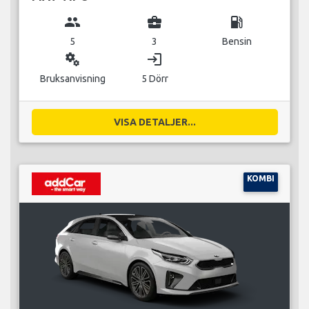
group
business_center
local_gas_station
5
3
Bensin
miscellaneous_services
login
Bruksanvisning
5 Dörr
VISA DETALJER...
KOMBI