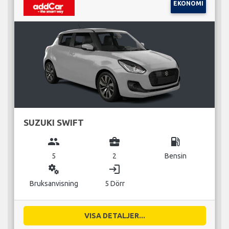
EKONOMI
SUZUKI SWIFT
group
business_center
local_gas_station
5
2
Bensin
miscellaneous_services
login
Bruksanvisning
5 Dörr
VISA DETALJER...