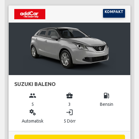
KOMPAKT
SUZUKI BALENO
group
business_center
local_gas_station
5
3
Bensin
miscellaneous_services
login
Automatisk
5 Dörr