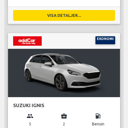
VISA DETALJER...
EKONOMI
SUZUKI IGNIS
group
business_center
local_gas_station
5
2
Bensin