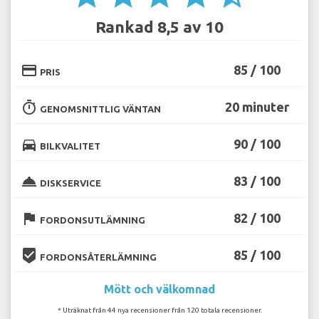
Rankad 8,5 av 10
credit_card
85 / 100
PRIS
timer
20 minuter
GENOMSNITTLIG VÄNTAN
directions_car
90 / 100
BILKVALITET
room_service
83 / 100
DISKSERVICE
flag
82 / 100
FORDONSUTLÄMNING
beenhere
85 / 100
FORDONSÅTERLÄMNING
Mött och välkomnad
* Uträknat från 44 nya recensioner från 120 totala recensioner.